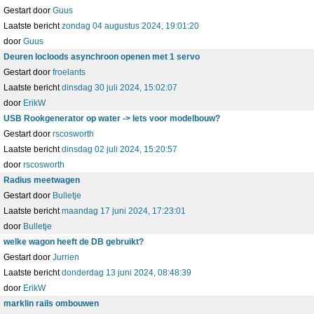
Gestart door
Guus
Laatste bericht
zondag 04 augustus 2024, 19:01:20
door
Guus
Deuren locloods asynchroon openen met 1 servo
Gestart door
froelants
Laatste bericht
dinsdag 30 juli 2024, 15:02:07
door
ErikW
USB Rookgenerator op water -> Iets voor modelbouw?
Gestart door
rscosworth
Laatste bericht
dinsdag 02 juli 2024, 15:20:57
door
rscosworth
Radius meetwagen
Gestart door
Bulletje
Laatste bericht
maandag 17 juni 2024, 17:23:01
door
Bulletje
welke wagon heeft de DB gebruikt?
Gestart door
Jurrien
Laatste bericht
donderdag 13 juni 2024, 08:48:39
door
ErikW
marklin rails ombouwen