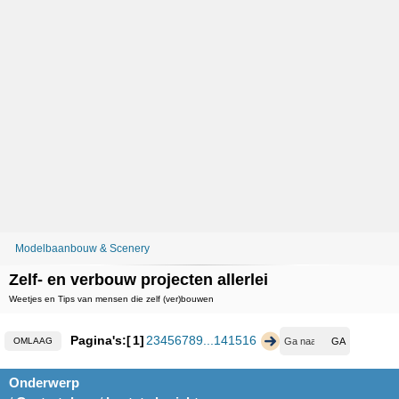
Modelbaanbouw & Scenery
Zelf- en verbouw projecten allerlei
Weetjes en Tips van mensen die zelf (ver)bouwen
Pagina's:
1
2
3
4
5
6
7
8
9
...
14
15
16
OMLAAG
Onderwerp