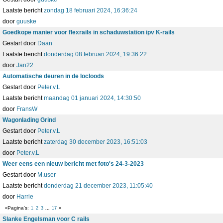
Laatste bericht
zondag 18 februari 2024, 16:36:24
door
guuske
Goedkope manier voor flexrails in schaduwstation ipv K-rails
Gestart door
Daan
Laatste bericht
donderdag 08 februari 2024, 19:36:22
door
Jan22
Automatische deuren in de locloods
Gestart door
Peter.v.L
Laatste bericht
maandag 01 januari 2024, 14:30:50
door
FransW
Wagonlading Grind
Gestart door
Peter.v.L
Laatste bericht
zaterdag 30 december 2023, 16:51:03
door
Peter.v.L
Weer eens een nieuw bericht met foto's 24-3-2023
Gestart door
M.user
Laatste bericht
donderdag 21 december 2023, 11:05:40
door
Harrie
Pagina's
1
2
3
...
17
Slanke Engelsman voor C rails