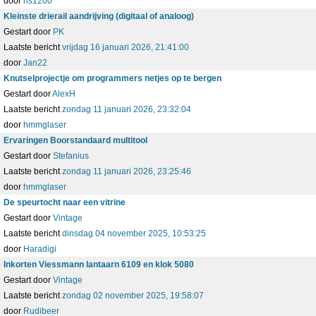
door
ns1200
Kleinste drierail aandrijving (digitaal of analoog)
Gestart door
PK
Laatste bericht
vrijdag 16 januari 2026, 21:41:00
door
Jan22
Knutselprojectje om programmers netjes op te bergen
Gestart door
AlexH
Laatste bericht
zondag 11 januari 2026, 23:32:04
door
hmmglaser
Ervaringen Boorstandaard multitool
Gestart door
Stefanius
Laatste bericht
zondag 11 januari 2026, 23:25:46
door
hmmglaser
De speurtocht naar een vitrine
Gestart door
Vintage
Laatste bericht
dinsdag 04 november 2025, 10:53:25
door
Haradigi
Inkorten Viessmann lantaarn 6109 en klok 5080
Gestart door
Vintage
Laatste bericht
zondag 02 november 2025, 19:58:07
door
Rudibeer