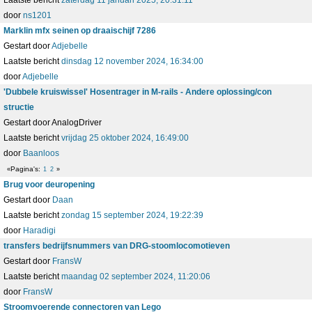
Laatste bericht
zaterdag 11 januari 2025, 20:31:11
door
ns1201
Marklin mfx seinen op draaischijf 7286
Gestart door
Adjebelle
Laatste bericht
dinsdag 12 november 2024, 16:34:00
door
Adjebelle
'Dubbele kruiswissel' Hosentrager in M-rails - Andere oplossing/con
structie
Gestart door AnalogDriver
Laatste bericht
vrijdag 25 oktober 2024, 16:49:00
door
Baanloos
Pagina's
1
2
Brug voor deuropening
Gestart door
Daan
Laatste bericht
zondag 15 september 2024, 19:22:39
door
Haradigi
transfers bedrijfsnummers van DRG-stoomlocomotieven
Gestart door
FransW
Laatste bericht
maandag 02 september 2024, 11:20:06
door
FransW
Stroomvoerende connectoren van Lego