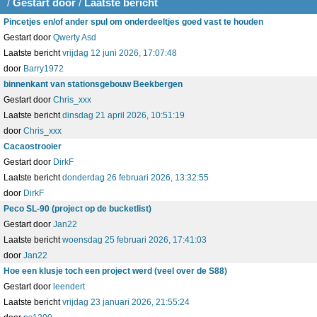
/
Gestart door
/
Laatste bericht
Pincetjes en/of ander spul om onderdeeltjes goed vast te houden
Gestart door
Qwerty Asd
Laatste bericht
vrijdag 12 juni 2026, 17:07:48
door
Barry1972
binnenkant van stationsgebouw Beekbergen
Gestart door
Chris_xxx
Laatste bericht
dinsdag 21 april 2026, 10:51:19
door
Chris_xxx
Cacaostrooier
Gestart door
DirkF
Laatste bericht
donderdag 26 februari 2026, 13:32:55
door
DirkF
Peco SL-90 (project op de bucketlist)
Gestart door
Jan22
Laatste bericht
woensdag 25 februari 2026, 17:41:03
door
Jan22
Hoe een klusje toch een project werd (veel over de S88)
Gestart door
leendert
Laatste bericht
vrijdag 23 januari 2026, 21:55:24