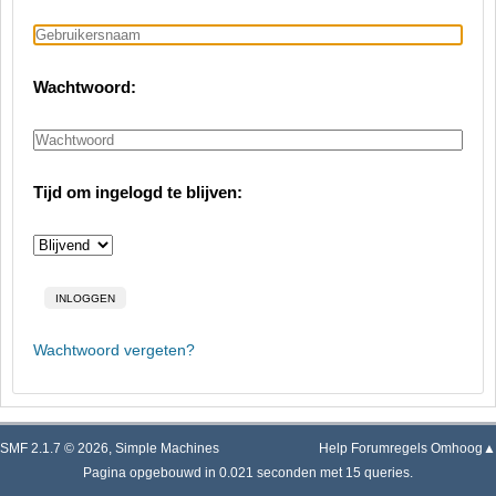
Wachtwoord:
Tijd om ingelogd te blijven:
Wachtwoord vergeten?
SMF 2.1.7 © 2026
,
Simple Machines
Help
Forumregels
Omhoog▲
Pagina opgebouwd in 0.021 seconden met 15 queries.