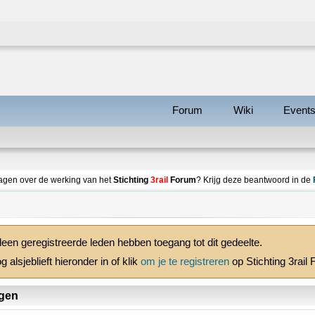
Forum
Wiki
Event
agen over de werking van het
Stichting
3rail
Forum
? Krijg deze beantwoord in de
leen geregistreerde leden hebben toegang tot dit gedeelte.
g alsjeblieft hieronder in of klik
om je te registreren
op Stichting 3rail
gen