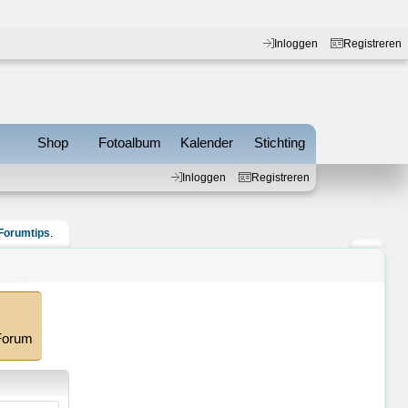
Inloggen
Registreren
s
Shop
Fotoalbum
Kalender
Stichting
Inloggen
Registreren
Forumtips
.
 Forum