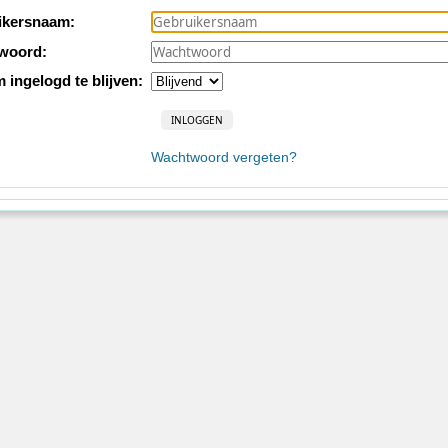
ikersnaam:
woord:
m ingelogd te blijven:
Wachtwoord vergeten?