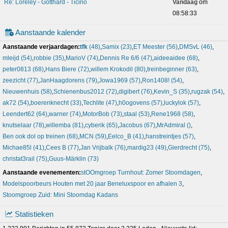
Re: Loreley - Gotthard - Ticino
Vandaag
om
08:58:33
Aanstaande kalender
Aanstaande verjaardagen:
tfk
(48)
,
Samix
(23)
,
ET Meester
(56)
,
DMSvL
(46)
,
mleijd
(54)
,
robbie
(35)
,
MarioV
(74)
,
Dennis Re 6/6
(47)
,
aideeaidee
(68)
,
peter0813
(68)
,
Hans Biere
(72)
,
willem Krokodil
(80)
,
treinbeginner
(63)
,
zeezicht
(77)
,
JanHaagdorens
(79)
,
Jowa1969
(57)
,
Ron1408!
(54)
,
Nieuwenhuis
(58)
,
Schienenbus2012
(72)
,
digibert
(76)
,
Kevin_S
(35)
,
rugzak
(54)
,
ak72
(54)
,
boerenknecht
(33)
,
Techlite
(47)
,
h0ogovens
(57)
,
luckylok
(57)
,
Leendert62
(64)
,
warner
(74)
,
MotorBob
(73)
,
staal
(53)
,
Rene1968
(58)
,
knutselaar
(78)
,
willemba
(81)
,
cyberik
(65)
,
Jacobus
(67)
,
MrAdmiral
()
,
Ben ook dol op treinen
(68)
,
MCN
(59)
,
Eelco_B
(41)
,
hanstreintjes
(57)
,
Michae85l
(41)
,
Cees B
(77)
,
Jan Vrijbalk
(76)
,
mardig23
(49)
,
Gierdrecht
(75)
,
christat3rail
(75)
,
Guus-Märklin
(73)
Aanstaande evenementen:
stOOmgroep Turnhout: Zomer Stoomdagen
,
Modelspoorbeurs Houten met 20 jaar Beneluxspoor en afhalen 3
,
Stoomgroep Zuid: Mini Stoomdag Kadans
Statistieken