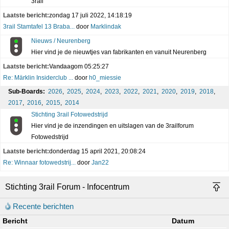
3rail
Laatste bericht:
zondag 17 juli 2022, 14:18:19
3rail Stamtafel 13 Braba...
door
Marklindak
Nieuws / Neurenberg
Hier vind je de nieuwtjes van fabrikanten en vanuit Neurenberg
Laatste bericht:
Vandaag
om 05:25:27
Re: Märklin Insiderclub ...
door
h0_miessie
Sub-Boards:
2026
,
2025
,
2024
,
2023
,
2022
,
2021
,
2020
,
2019
,
2018
,
2017
,
2016
,
2015
,
2014
Stichting 3rail Fotowedstrijd
Hier vind je de inzendingen en uitslagen van de 3railforum
Fotowedstrijd
Laatste bericht:
donderdag 15 april 2021, 20:08:24
Re: Winnaar fotowedstrij...
door
Jan22
Stichting 3rail Forum - Infocentrum
Recente berichten
Bericht
Datum