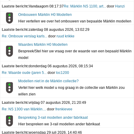
Laatste bericht:
Vandaag
om 08:17:37
Re: Märklin NS 1100, art...
door
Hanzi
Ombouwen Märklin H0 Modellen
Hier vertellen we over het ombouwen van bepaalde Märklin modellen
Laatste bericht:
zaterdag 08 augustus 2026, 13:02:29
Re: Ombouw verslag karls...
door
ruud krikke
Waardes Märklin H0 Modellen
Bespreek/Stel hier uw vraag over de waarde van een bepaald Märklin
model
Laatste bericht:
donderdag 06 augustus 2026, 08:15:34
Re: Waarde oude (jaren 5...
door
loc1200
Modellen niet in de Märklin collectie?
Vertel hier welk model u nog graag in de collectie van Märklin zou
willen zien
Laatste bericht:
vrijdag 07 augustus 2026, 21:20:49
Re: NS 1300 van Märklin....
door
frenkievee
Bespreking 3-rail modellen ander fabrikaat
Hier bespreken we 3-rail modellen ander fabrikaat
Laatste bericht:
woensdag 29 juli 2026, 14:40:46