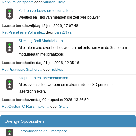
Re: Auto 'ontspoort'
door
Adriaan_Berg
Zelf- en verbouw projecten allerlei
Weetjes en Tips van mensen die zelf (ver)bouwen
Laatste bericht:
vrijdag 12 juni 2026, 17:07:48
Re: Pincetjes en/of ande...
door
Barry1972
Stichting 3rail Modulebaan
Alle informatie over het bouwen en het ontstaan van de 3railforum
modulebaan met praattopic
Laatste bericht:
dinsdag 21 juli 2026, 12:35:16
Re: Praattopic 3railforu...
door
robkop
3D printen en lasertechnieken
Alles over zelf ontwerpen en maken middels 3D printen en
lasertechnieken.
Laatste bericht:
zondag 02 augustus 2026, 13:26:50
Re: Custom C-Rails maken...
door
Giant
Overige Spoorzaken
Foto/Videohoekje Grootspoor