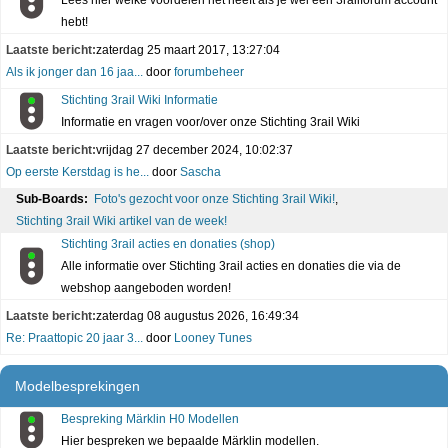
Lees hier welke voordelen het heeft als je wèl een 3railforum account
hebt!
Laatste bericht:
zaterdag 25 maart 2017, 13:27:04
Als ik jonger dan 16 jaa...
door
forumbeheer
Stichting 3rail Wiki Informatie
Informatie en vragen voor/over onze Stichting 3rail Wiki
Laatste bericht:
vrijdag 27 december 2024, 10:02:37
Op eerste Kerstdag is he...
door
Sascha
Sub-Boards:
Foto's gezocht voor onze Stichting 3rail Wiki!
,
Stichting 3rail Wiki artikel van de week!
Stichting 3rail acties en donaties (shop)
Alle informatie over Stichting 3rail acties en donaties die via de
webshop aangeboden worden!
Laatste bericht:
zaterdag 08 augustus 2026, 16:49:34
Re: Praattopic 20 jaar 3...
door
Looney Tunes
Modelbesprekingen
Bespreking Märklin H0 Modellen
Hier bespreken we bepaalde Märklin modellen.