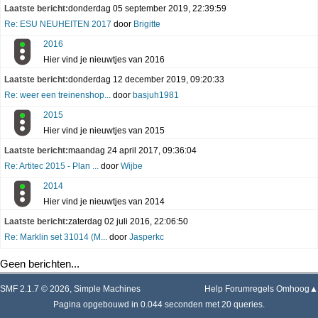
Laatste bericht:
donderdag 05 september 2019, 22:39:59
Re: ESU NEUHEITEN 2017
door
Brigitte
2016
Hier vind je nieuwtjes van 2016
Laatste bericht:
donderdag 12 december 2019, 09:20:33
Re: weer een treinenshop...
door
basjuh1981
2015
Hier vind je nieuwtjes van 2015
Laatste bericht:
maandag 24 april 2017, 09:36:04
Re: Artitec 2015 - Plan ...
door
Wijbe
2014
Hier vind je nieuwtjes van 2014
Laatste bericht:
zaterdag 02 juli 2016, 22:06:50
Re: Marklin set 31014 (M...
door
Jasperkc
Geen berichten...
SMF 2.1.7 © 2026
,
Simple Machines
Help
Forumregels
Omhoog▲
Pagina opgebouwd in 0.044 seconden met 20 queries.