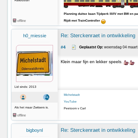
Railbusfan
Planning duitse baan Tijdperk III/IV met BW en p
offline
Rijdt met TrainController
Re: Sterckenraet in ontwikkeling
h0_miessie
#4
Geplaatst Op:
 woensdag 04 maart 
Klein maar fijn en lekker speels.
Lid sinds: 2013
Michelstadt
YouTube
Als het maar Zwitsers is.
Peetoom v Carl
offline
Re: Sterckenraet in ontwikkeling
bigboynl