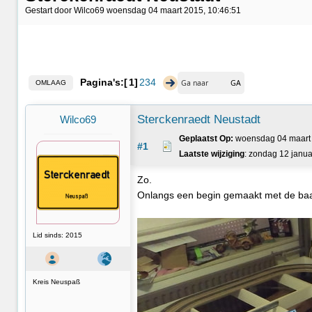
Gestart door Wilco69 woensdag 04 maart 2015, 10:46:51
Pagina's:
1
2
3
4
OMLAAG
Sterckenraedt Neustadt
Wilco69
Geplaatst Op:
 woensdag 04 maart 
#1
Laatste wijziging
: zondag 12 janua
Zo.
Onlangs een begin gemaakt met de baan 
Lid sinds: 2015
Kreis Neuspaß