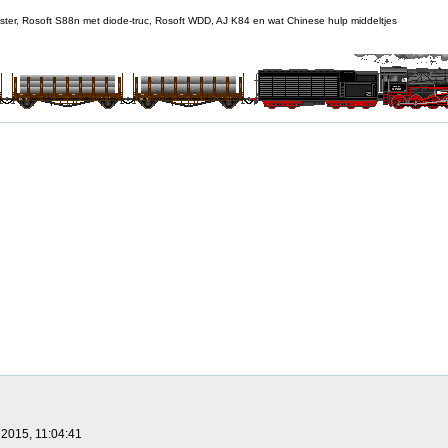
 Booster, Rosoft S88n met diode-truc, Rosoft WDD, AJ K84 en wat Chinese hulp middeltjes
2015, 11:04:41