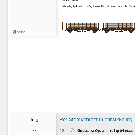
M-rails, tijdperk III /IV, Tams MC, iTrain 5 Pro, AJ
offline
Re: Sterckenraet in ontwikkeling
Jorg
#2
gast
Geplaatst Op:
 woensdag 04 maart 