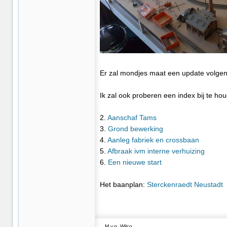
Er zal mondjes maat een update volgen
Ik zal ook proberen een index bij te h
2.
Aanschaf Tams
3.
Grond bewerking
4.
Aanleg fabriek en crossbaan
5.
Afbraak ivm interne verhuizing
6.
Een nieuwe start
Het baanplan:
Sterckenraedt Neustadt
M.v.g. Wilco