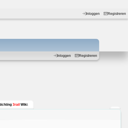
Inloggen
Registreren
Inloggen
Registreren
tichting
3rail
Wiki
.