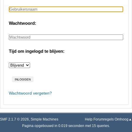
Wachtwoord:
Tijd om ingelogd te blijven:
Wachtwoord vergeten?
SMF 2.1.7 © 2026
,
Simple Machines
Help
Forumregels
Omhoog▲
Pagina opgebouwd in 0.019 seconden met 15 queries.