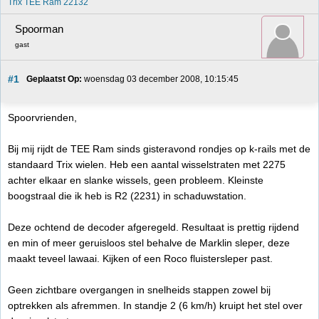
Trix TEE Ram 22132
Spoorman
gast
#1
Geplaatst Op:
 woensdag 03 december 2008, 10:15:45
Spoorvrienden,
Bij mij rijdt de TEE Ram sinds gisteravond rondjes op k-rails met de
standaard Trix wielen. Heb een aantal wisselstraten met 2275
achter elkaar en slanke wissels, geen probleem. Kleinste
boogstraal die ik heb is R2 (2231) in schaduwstation.
Deze ochtend de decoder afgeregeld. Resultaat is prettig rijdend
en min of meer geruisloos stel behalve de Marklin sleper, deze
maakt teveel lawaai. Kijken of een Roco fluistersleper past.
Geen zichtbare overgangen in snelheids stappen zowel bij
optrekken als afremmen. In standje 2 (6 km/h) kruipt het stel over