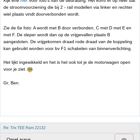
Kijk effe
hier
voor foto's van de bedrading. Het komt er op neer dat
de stroomvoorziening die bij 2 - rail modellen via linker en rechter
wiel plaats vindt doorverbonden wordt.
Zie de 6e foto: A wordt met B door verbonden, C met D met E en
met F. De sleper wordt dan op de vrijgevallen plaats B
aangesloten. De vrijgekomen draad rode draad van de koppeling
kan gebruikt worden voor bv F1 schakelen van binnenverlichting.
Het lijkt ingewikkeld en het is het ook tot je de motorwagen open
voor je ziet.
Gr, Ben.
Re: Trix TEE Ram 22132
OmeLaurus