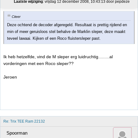
Laatste wijziging
: vrijdag 12 december 2008, 10:43:13 door pepdeze
Citeer
Deze ochtend de decoder afgeregeld. Resultaat is prettig rijdend en
min of meer geruisloos stel behalve de Marklin sleper, deze maakt
teveel lawaai. Kijken of een Roco fluistersleper past.
Ik heb hetzelfde, vind de M sleper erg luidruchtig.........al
vorderingen met een Roco sleper??
Jeroen
Re: Trix TEE Ram 22132
Spoorman