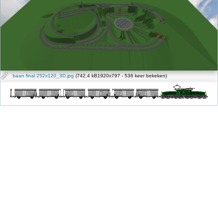
baan final 252x120_3D.jpg
(742.4 kB1920x797 - 536 keer bekeken)