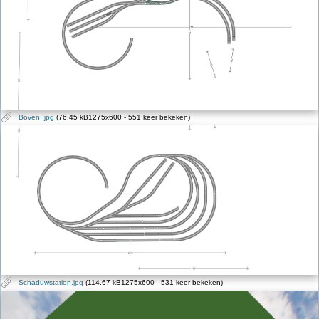
Boven .jpg
(76.45 kB1275x600 - 551 keer bekeken)
Schaduwstation.jpg
(114.67 kB1275x600 - 531 keer bekeken)