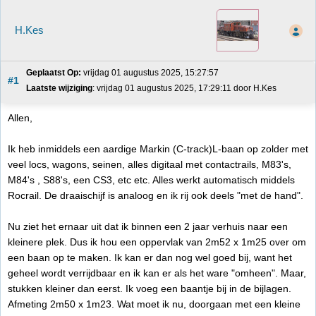
H.Kes
Geplaatst Op:
 vrijdag 01 augustus 2025, 15:27:57
#1
Laatste wijziging
: vrijdag 01 augustus 2025, 17:29:11 door H.Kes
Allen,
Ik heb inmiddels een aardige Markin (C-track)L-baan op zolder met
veel locs, wagons, seinen, alles digitaal met contactrails, M83's,
M84's , S88's, een CS3, etc etc. Alles werkt automatisch middels
Rocrail. De draaischijf is analoog en ik rij ook deels "met de hand".
Nu ziet het ernaar uit dat ik binnen een 2 jaar verhuis naar een
kleinere plek. Dus ik hou een oppervlak van 2m52 x 1m25 over om
een baan op te maken. Ik kan er dan nog wel goed bij, want het
geheel wordt verrijdbaar en ik kan er als het ware "omheen". Maar,
stukken kleiner dan eerst. Ik voeg een baantje bij in de bijlagen.
Afmeting 2m50 x 1m23. Wat moet ik nu, doorgaan met een kleine