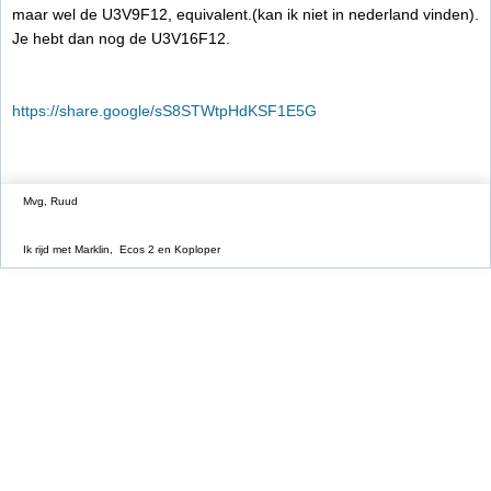
maar wel de U3V9F12, equivalent.(kan ik niet in nederland vinden).
Je hebt dan nog de U3V16F12.
https://share.google/sS8STWtpHdKSF1E5G
Mvg, Ruud
Ik rijd met Marklin, Ecos 2 en Koploper