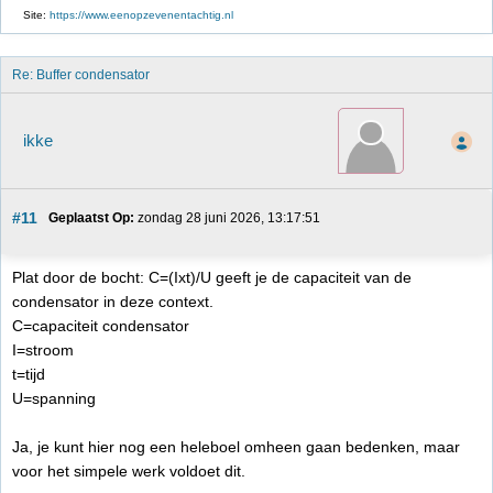
Site:
https://www.eenopzevenentachtig.nl
Re: Buffer condensator
ikke
#11
Geplaatst Op:
 zondag 28 juni 2026, 13:17:51
Plat door de bocht: C=(Ixt)/U geeft je de capaciteit van de
condensator in deze context.
C=capaciteit condensator
I=stroom
t=tijd
U=spanning
Ja, je kunt hier nog een heleboel omheen gaan bedenken, maar
voor het simpele werk voldoet dit.