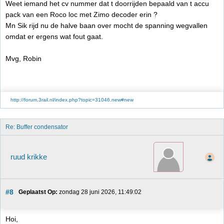
Weet iemand het cv nummer dat t doorrijden bepaald van t accu
pack van een Roco loc met Zimo decoder erin ?
Mn Sik rijd nu de halve baan over mocht de spanning wegvallen
omdat er ergens wat fout gaat.
Mvg, Robin
http://forum.3rail.nl/index.php?topic=31046.new#new
Re: Buffer condensator
ruud krikke
#8
Geplaatst Op:
 zondag 28 juni 2026, 11:49:02
Hoi,