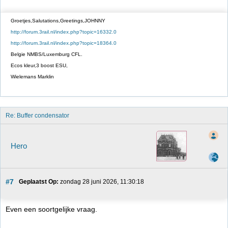
Groetjes,Salutations,Greetings,JOHNNY
http://forum.3rail.nl/index.php?topic=16332.0
http://forum.3rail.nl/index.php?topic=18364.0
Belgie NMBS/Luxemburg CFL.
Ecos kleur,3 boost ESU,
Wielemans Marklin
Re: Buffer condensator
Hero
#7
Geplaatst Op:
 zondag 28 juni 2026, 11:30:18
Even een soortgelijke vraag.