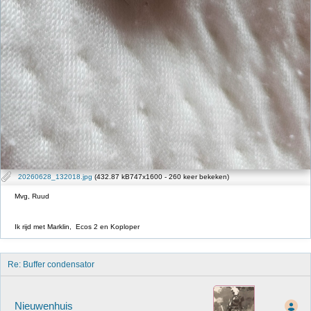
20260628_132018.jpg
(432.87 kB747x1600 - 260 keer bekeken)
Mvg, Ruud
Ik rijd met Marklin, Ecos 2 en Koploper
Re: Buffer condensator
Nieuwenhuis