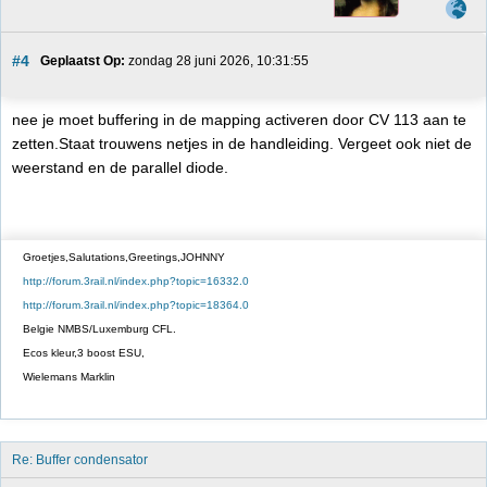
#4
Geplaatst Op:
 zondag 28 juni 2026, 10:31:55
nee je moet buffering in de mapping activeren door CV 113 aan te
zetten.Staat trouwens netjes in de handleiding. Vergeet ook niet de
weerstand en de parallel diode.
Groetjes,Salutations,Greetings,JOHNNY
http://forum.3rail.nl/index.php?topic=16332.0
http://forum.3rail.nl/index.php?topic=18364.0
Belgie NMBS/Luxemburg CFL.
Ecos kleur,3 boost ESU,
Wielemans Marklin
Re: Buffer condensator