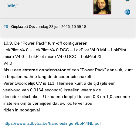
bellejt
#6
Geplaatst Op:
 zondag 28 juni 2026, 10:59:18
10.9. De "Power Pack" turn-off configureren
LokPilot V4.0 – LokPilot V4.0 DCC – LokPilot V4.0 M4 – LokPilot
micro V4.0 – LokPilot micro V4.0 DCC – LokPilot XL
V4.0
Als u een
externe condensator
of een "Power Pack" aansluit, kunt
u bepalen na hoe lang de decoder uitschakelt.
Verantwoordelijk CV is 113. Hiermee kunt u de tijd (als een
veelvoud van 0,0164 seconde) instellen waarna de
decoder uitschakelt. U zou een looptijd tussen 0,3 en 1,0 seconde
instellen om te vermijden dat uw loc te ver zou
rijden in noodgeval
https://www.tsdbvba.be/handleidingen/LoPi4NL.pdf