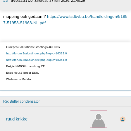
#2
Geplaatst Op:
 zaterdag 27 juni 2026, 21:40:29
mapping ook gedaan ?
https://www.tsdbvba.be/handleidingen/5195
7-51958-51968-NL.pdf
Groetjes,Salutations,Greetings,JOHNNY
http://forum.3rail.nl/index.php?topic=16332.0
http://forum.3rail.nl/index.php?topic=18364.0
Belgie NMBS/Luxemburg CFL.
Ecos kleur,3 boost ESU,
Wielemans Marklin
Re: Buffer condensator
ruud krikke