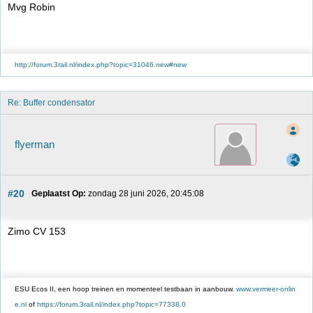
Mvg Robin
http://forum.3rail.nl/index.php?topic=31046.new#new
Re: Buffer condensator
flyerman
#20
Geplaatst Op:
 zondag 28 juni 2026, 20:45:08
Zimo CV 153
ESU Ecos II, een hoop treinen en momenteel testbaan in aanbouw.
www.vermeer-onlin
e.nl
of
https://forum.3rail.nl/index.php?topic=77338.0