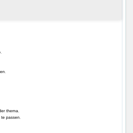
.
ten.
der thema.
 te passen.