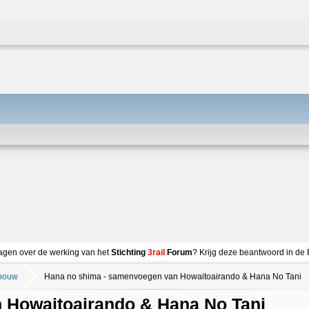
agen over de werking van het
Stichting
3rail
Forum
? Krijg deze beantwoord in de
bouw
Hana no shima - samenvoegen van Howaitoairando & Hana No Tani
 Howaitoairando & Hana No Tani