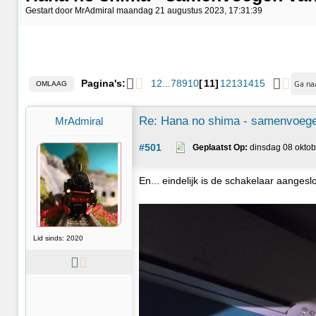
Gestart door MrAdmiral maandag 21 augustus 2023, 17:31:39
Pagina's:
1
2
...
7
8
9
10
11
12
13
14
15
OMLAAG
Re: Hana no shima - samenvoege
MrAdmiral
#501
Geplaatst Op:
 dinsdag 08 oktob
En... eindelijk is de schakelaar aanges
Lid sinds: 2020