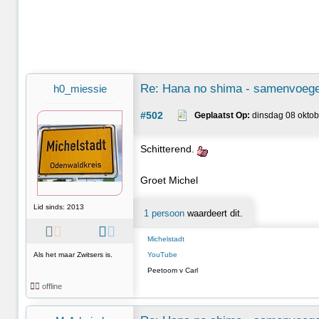
Re: Hana no shima - samenvoege
h0_miessie
#502
Geplaatst Op:
 dinsdag 08 oktob
Schitterend.
Groet Michel
Lid sinds: 2013
1 persoon
waardeert dit.
Michelstadt
Als het maar Zwitsers is.
YouTube
Peetoom v Carl
offline