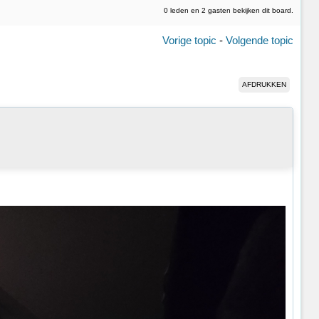
0 leden en 2 gasten bekijken dit board.
Vorige topic
-
Volgende topic
AFDRUKKEN