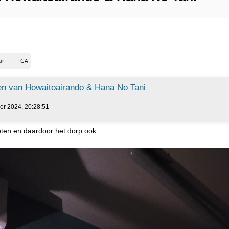
n van Howaitoairando & Hana No Tani
er 2024, 20:28:51
loten en daardoor het dorp ook.