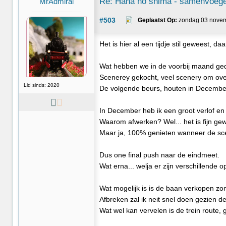
Re: Hana no shima - samenvoege
MrAdmiral
#503
Geplaatst Op:
 zondag 03 novem
Het is hier al een tijdje stil geweest,
Wat hebben we in de voorbij maand g
Scenerey gekocht, veel scenery om overa
Lid sinds: 2020
De volgende beurs, houten in December 
In December heb ik een groot verlof en
Waarom afwerken? Wel... het is fijn gewe
Maar ja, 100% genieten wanneer de scene
Dus one final push naar de eindmeet.
Wat erna... welja er zijn verschillende op
Wat mogelijk is is de baan verkopen zo
Afbreken zal ik neit snel doen gezien 
Wat wel kan vervelen is de trein route,