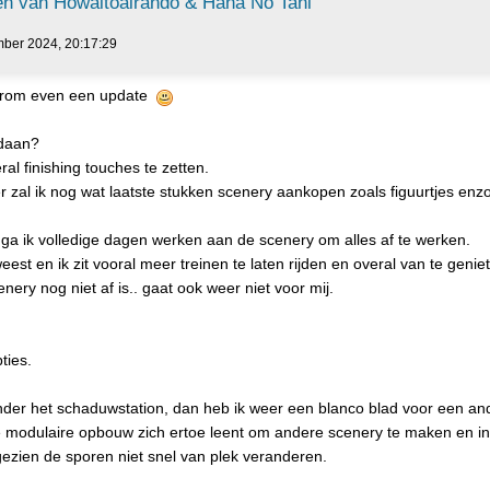
n van Howaitoairando & Hana No Tani
ber 2024, 20:17:29
 daarom even een update
edaan?
l finishing touches te zetten.
zal ik nog wat laatste stukken scenery aankopen zoals figuurtjes enzo
 ga ik volledige dagen werken aan de scenery om alles af te werken.
est en ik zit vooral meer treinen te laten rijden en overal van te genie
ry nog niet af is.. gaat ook weer niet voor mij.
ties.
nder het schaduwstation, dan heb ik weer een blanco blad voor een an
de modulaire opbouw zich ertoe leent om andere scenery te maken en in
 gezien de sporen niet snel van plek veranderen.