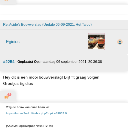
Re: Acido's Bouwverslag (Update 06-09-2021: Het Talud)
Egidius
#2254
Geplaatst Op:
 maandag 06 september 2021, 20:36:38
Hey dit is een mooi bouwverslag! Blijf fit graag volgen.
Groetjes Egidius
1
Volg de bouw van onze baan via:
https://forum.3rail.nl/index.php?topic=89807.0
|ArCoMoRa|iTrain|Dcc Next|3+2Rail|