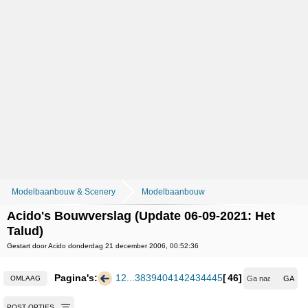
Modelbaanbouw & Scenery
Modelbaanbouw
Acido's Bouwverslag (Update 06-09-2021: Het
Talud)
Gestart door Acido donderdag 21 december 2006, 00:52:36
Pagina's:
1
2
...
38
39
40
41
42
43
44
45
46
OMLAAG
POST OPTIES...