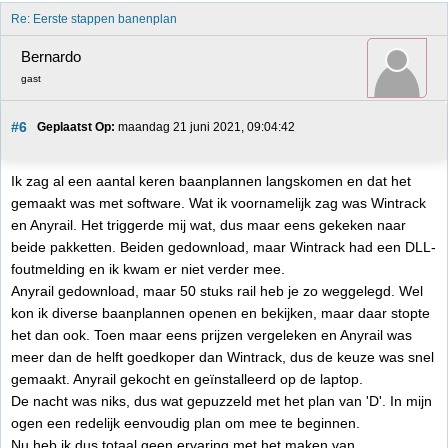
Re: Eerste stappen banenplan
Bernardo
gast
#6
Geplaatst Op:
 maandag 21 juni 2021, 09:04:42
Ik zag al een aantal keren baanplannen langskomen en dat het
gemaakt was met software. Wat ik voornamelijk zag was Wintrack
en Anyrail. Het triggerde mij wat, dus maar eens gekeken naar
beide pakketten. Beiden gedownload, maar Wintrack had een DLL-
foutmelding en ik kwam er niet verder mee.
Anyrail gedownload, maar 50 stuks rail heb je zo weggelegd. Wel
kon ik diverse baanplannen openen en bekijken, maar daar stopte
het dan ook. Toen maar eens prijzen vergeleken en Anyrail was
meer dan de helft goedkoper dan Wintrack, dus de keuze was snel
gemaakt. Anyrail gekocht en geïnstalleerd op de laptop.
De nacht was niks, dus wat gepuzzeld met het plan van 'D'. In mijn
ogen een redelijk eenvoudig plan om mee te beginnen.
Nu heb ik dus totaal geen ervaring met het maken van