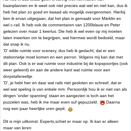
baanplannen en ik weet ook niet precies wat wel en niet kan, dus ik
heb het plan zo goed en kwaad als mogelijk overgenomen. Hierbij
ben ik ervan uitgegaan, dat het plan is gemaakt voor Märklin en
wel c-rail. Ik heb ook de commentaren van 1200blauw en Peter
gelezen over maar 1 keerlus. Die heb ik wel even op mij moeten
laten inwerken om te begrijpen, wat hiermee wordt bedoeld, maar
dat snap ik nu.
'D' wilde ruimte voor scenery, dus heb ik gedacht, dat er een
stationnetje moet komen en een perron. Volgens mij kan dat met
dit plan. Ook is er wat ruimte voor industrie bij de kopspoortjes (ook
weer geleerd) en aan de andere kant wat ruimte voor een
dorpstafereeltje.
'D', je hebt hier en daar wat rails niet gesloten en schreef, dat er
wel wat speling is van enkele mm. Persoonlijk hou ik er niet van als
dingen 'onder spanning' staan en aangezien is toch aan het
puzzelen was, heb ik me maar even suf gepuzzeld.
Daarna
nog een paar heerlijke uren gepit.
Dit is mijn uitkomst. Experts,schiet er maar op. Ik kan er alleen
maar van leren.