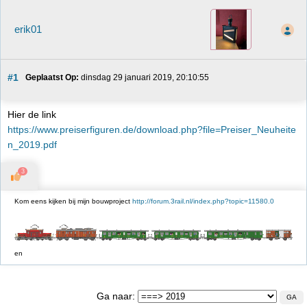
erik01
#1
Geplaatst Op:
 dinsdag 29 januari 2019, 20:10:55
Hier de link
https://www.preiserfiguren.de/download.php?file=Preiser_Neuheite
n_2019.pdf
3
Kom eens kijken bij mijn bouwproject
http://forum.3rail.nl/index.php?topic=11580.0
en
Ga naar