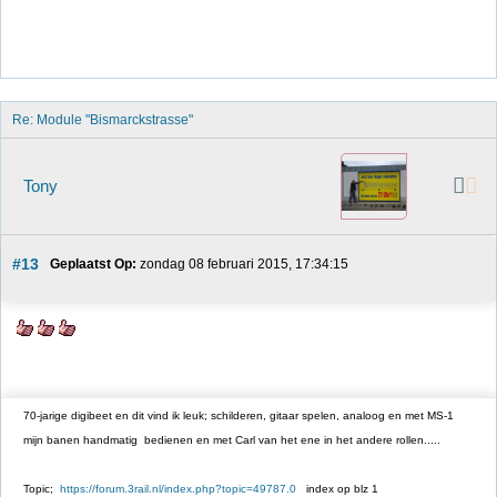
Re: Module "Bismarckstrasse"
Tony
#13
Geplaatst Op:
 zondag 08 februari 2015, 17:34:15
70-jarige digibeet en dit vind ik leuk; schilderen, gitaar spelen, analoog en met MS-1
mijn banen handmatig bedienen en met Carl van het ene in het andere rollen.....
Topic;
https://forum.3rail.nl/index.php?topic=49787.0
index op blz 1