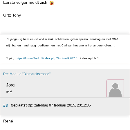
Eerste volger meldt zich
Grtz Tony
70-jarige digibeet en dit vind ik leuk; schilderen, gitaar spelen, analoog en met MS-1
mijn banen handmatig bedienen en met Carl van het ene in het andere rollen.....
Topic;
https://forum.3rail.nl/index.php?topic=49787.0
index op blz 1
Re: Module "Bismarckstrasse"
Jorg
gast
#3
Geplaatst Op:
 zaterdag 07 februari 2015, 23:12:35
René