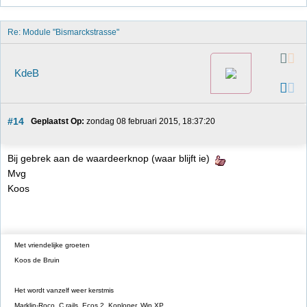
Re: Module "Bismarckstrasse"
KdeB
#14
Geplaatst Op:
 zondag 08 februari 2015, 18:37:20
Bij gebrek aan de waardeerknop (waar blijft ie)
Mvg
Koos
Met vriendelijke groeten
Koos de Bruin
Het wordt vanzelf weer kerstmis
Marklin-Roco, C rails, Ecos 2, Koploper, Win XP