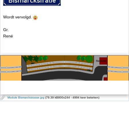
Wordt vervolgd.
Gr.
René
Module Bismarckstrasse.jpg
(79.39 kB800x244 - 4994 keer bekeken)