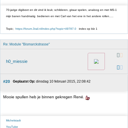
70-jarige digibeet en dit vind ik leuk; schilderen, gitaar spelen, analoog en met MS-1
mijn banen handmatig bedienen en met Carl van het ene in het andere rollen.....
Topic;
https://forum.3rail.nl/index.php?topic=49787.0
index op blz 1
Re: Module "Bismarckstrasse"
h0_miessie
#20
Geplaatst Op:
 dinsdag 10 februari 2015, 22:08:42
Mooie spullen heb je binnen gekregen René.
Michelstadt
YouTube