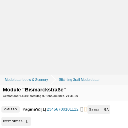
Modelbaanbouw & Scenery
Stichting 3rail Modulebaan
Module "Bismarckstraße"
Gestart door Lokkie zaterdag 07 februari 2015, 21:31:25
Pagina's:
1
2
3
4
5
6
7
8
9
10
11
12
OMLAAG
POST OPTIES...