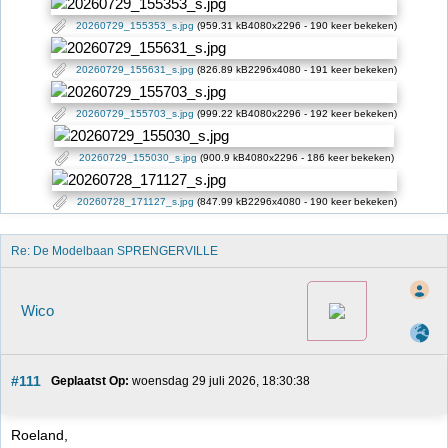
20260729_155353_s.jpg
(959.31 kB4080x2296 - 190 keer bekeken)
20260729_155631_s.jpg
(826.89 kB2296x4080 - 191 keer bekeken)
20260729_155703_s.jpg
(999.22 kB4080x2296 - 192 keer bekeken)
20260729_155030_s.jpg
(900.9 kB4080x2296 - 186 keer bekeken)
20260728_171127_s.jpg
(847.99 kB2296x4080 - 190 keer bekeken)
Re: De Modelbaan SPRENGERVILLE
Wico
#111
Geplaatst Op:
 woensdag 29 juli 2026, 18:30:38
Roeland,