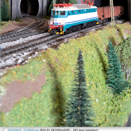
20260610_210809.jpg
(904.81 kB1884x4080 - 385 keer bekeken)