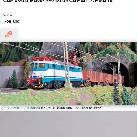
weet. Andere merken produceren wel meer FS materiaal.
Ciao
Roeland
5
20260610_211158.jpg
(950.61 kB4080x1884 - 381 keer bekeken)