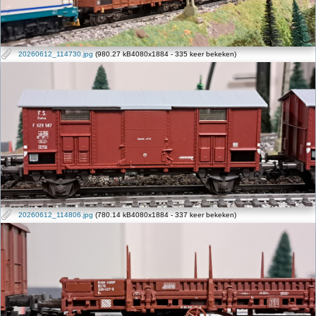
20260612_114730.jpg
(980.27 kB4080x1884 - 335 keer bekeken)
20260612_114806.jpg
(780.14 kB4080x1884 - 337 keer bekeken)