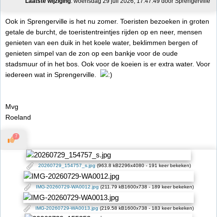
Laatste wijziging
: woensdag 29 juli 2026, 17:47:49 door Sprengerville
Ook in Sprengerville is het nu zomer. Toeristen bezoeken in groten
getale de burcht, de toeristentreintjes rijden op en neer, mensen
genieten van een duik in het koele water, beklimmen bergen of
genieten simpel van de zon op een bankje voor de oude
stadsmuur of in het bos. Ook voor de koeien is er extra water. Voor
iedereen wat in Sprengerville.
Mvg
Roeland
7
20260729_154757_s.jpg
(963.8 kB2296x4080 - 191 keer bekeken)
IMG-20260729-WA0012.jpg
(211.79 kB1600x738 - 189 keer bekeken)
IMG-20260729-WA0013.jpg
(219.58 kB1600x738 - 183 keer bekeken)