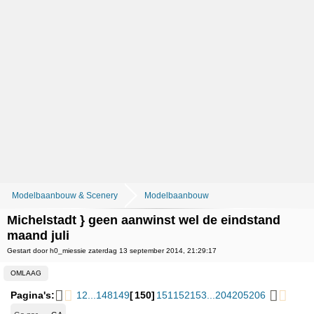
Modelbaanbouw & Scenery
Modelbaanbouw
Michelstadt } geen aanwinst wel de eindstand
maand juli
Gestart door h0_miessie zaterdag 13 september 2014, 21:29:17
OMLAAG
Pagina's:
1
2
...
148
149
150
151
152
153
...
204
205
206