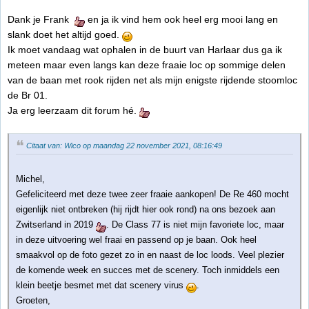
Dank je Frank
en ja ik vind hem ook heel erg mooi lang en
slank doet het altijd goed.
Ik moet vandaag wat ophalen in de buurt van Harlaar dus ga ik
meteen maar even langs kan deze fraaie loc op sommige delen
van de baan met rook rijden net als mijn enigste rijdende stoomloc
de Br 01.
Ja erg leerzaam dit forum hé.
Citaat van: Wico op maandag 22 november 2021, 08:16:49
Michel,
Gefeliciteerd met deze twee zeer fraaie aankopen! De Re 460 mocht
eigenlijk niet ontbreken (hij rijdt hier ook rond) na ons bezoek aan
Zwitserland in 2019
. De Class 77 is niet mijn favoriete loc, maar
in deze uitvoering wel fraai en passend op je baan. Ook heel
smaakvol op de foto gezet zo in en naast de loc loods. Veel plezier
de komende week en succes met de scenery. Toch inmiddels een
klein beetje besmet met dat scenery virus
.
Groeten,