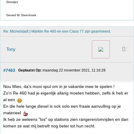
Groetjes
Gerard W. Steenhoek
Re: Michelstadt } Märklin Re 460 en een Class 77 zijn gearriveerd. 
Tony
#7463
Geplaatst Op:
 maandag 22 november 2021, 11:16:28
Nou Mies, da's mooi spul om in je vakantie mee te spelen !
Zo'n Re 460 had je eigenlijk allang moeten hebben, zelfs ik heb er
al een
En die hele lange diesel is ook solo een fraaie aanvulling op je
materieel
Ik heb ze weleens "los" op stations zien rangeren/omrijden en dan
komen ze wat mij betreft nog beter tot hun recht.