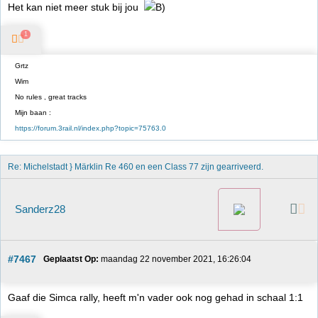
Het kan niet meer stuk bij jou
1
Grtz
Wim
No rules , great tracks
Mijn baan :
https://forum.3rail.nl/index.php?topic=75763.0
Re: Michelstadt } Märklin Re 460 en een Class 77 zijn gearriveerd. 
Sanderz28
#7467
Geplaatst Op:
 maandag 22 november 2021, 16:26:04
Gaaf die Simca rally, heeft m'n vader ook nog gehad in schaal 1:1