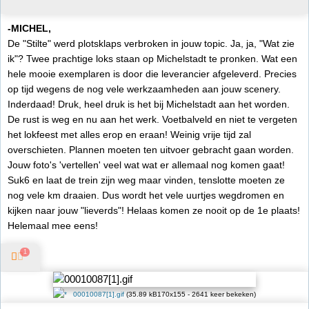
-MICHEL,
De "Stilte" werd plotsklaps verbroken in jouw topic. Ja, ja, "Wat zie
ik"? Twee prachtige loks staan op Michelstadt te pronken. Wat een
hele mooie exemplaren is door die leverancier afgeleverd. Precies
op tijd wegens de nog vele werkzaamheden aan jouw scenery.
Inderdaad! Druk, heel druk is het bij Michelstadt aan het worden.
De rust is weg en nu aan het werk. Voetbalveld en niet te vergeten
het lokfeest met alles erop en eraan! Weinig vrije tijd zal
overschieten. Plannen moeten ten uitvoer gebracht gaan worden.
Jouw foto's 'vertellen' veel wat wat er allemaal nog komen gaat!
Suk6 en laat de trein zijn weg maar vinden, tenslotte moeten ze
nog vele km draaien. Dus wordt het vele uurtjes wegdromen en
kijken naar jouw "lieverds"! Helaas komen ze nooit op de 1e plaats!
Helemaal mee eens!
1
00010087[1].gif
(35.89 kB170x155 - 2641 keer bekeken)