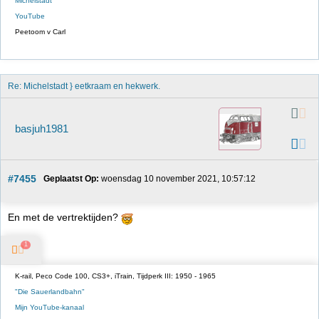
Michelstadt
YouTube
Peetoom v Carl
Re: Michelstadt } eetkraam en hekwerk.
basjuh1981
#7455
Geplaatst Op:
 woensdag 10 november 2021, 10:57:12
En met de vertrektijden?
1
K-rail, Peco Code 100, CS3+, iTrain, Tijdperk III: 1950 - 1965
"Die Sauerlandbahn"
Mijn YouTube-kanaal