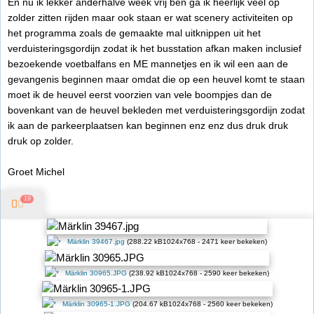
En nu ik lekker anderhalve week vrij ben ga ik heerlijk veel op
zolder zitten rijden maar ook staan er wat scenery activiteiten op
het programma zoals de gemaakte mal uitknippen uit het
verduisteringsgordijn zodat ik het busstation afkan maken inclusief
bezoekende voetbalfans en ME mannetjes en ik wil een aan de
gevangenis beginnen maar omdat die op een heuvel komt te staan
moet ik de heuvel eerst voorzien van vele boompjes dan de
bovenkant van de heuvel bekleden met verduisteringsgordijn zodat
ik aan de parkeerplaatsen kan beginnen enz enz dus druk druk
druk op zolder.
Groet Michel
19
Märklin 39467.jpg
(288.22 kB1024x768 - 2471 keer bekeken)
Märklin 30965.JPG
(238.92 kB1024x768 - 2590 keer bekeken)
Märklin 30965-1.JPG
(204.67 kB1024x768 - 2560 keer bekeken)