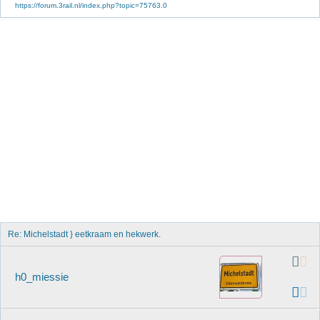
https://forum.3rail.nl/index.php?topic=75763.0
Re: Michelstadt } eetkraam en hekwerk.
h0_miessie