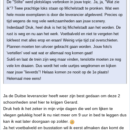
De "Stilte" werd plotsklaps verbroken in jouw topic. Ja, ja, "Wat zie
ik"? Twee prachtige loks staan op Michelstadt te pronken. Wat een
hele mooie exemplaren is door die leverancier afgeleverd. Precies op
tijd wegens de nog vele werkzaamheden aan jouw scenery.
Inderdaad! Druk, heel druk is het bij Michelstadt aan het worden. De
rust is weg en nu aan het werk. Voetbalveld en niet te vergeten het
lokfeest met alles erop en eraan! Weinig vrije tijd zal overschieten.
Plannen moeten ten uitvoer gebracht gaan worden. Jouw foto's
'vertellen' veel wat wat er allemaal nog komen gaat!
Suk6 en laat de trein zijn weg maar vinden, tenslotte moeten ze nog
vele km draaien. Dus wordt het vele uurtjes wegdromen en kijken
naar jouw "lieverds"! Helaas komen ze nooit op de 1e plaats!
Helemaal mee eens!
Ja de Duitse leverancier heeft weer zijn best gedaan om deze 2
schoonheden snel hier te krijgen Gerard.
Druk heb ik het zeker in mijn vrije dagen die wel om lijken te
vliegen gelukkig hoef ik nu niet meer om 9 uur in bed te leggen dus
kan ik wat later doorgaan op zolder.
Ja het voetbalveld en busstation wil ik eerst afmaken dan komt de