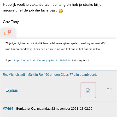
Hopelijk voelt je vakantie als heel lang en heb je straks bij je
nieuwe chef de job die bij je past
Grtz Tony
1
70-jarige digibeet en dit vind ik leuk; schilderen, gitaar spelen, analoog en met MS-1
mijn banen handmatig bedienen en met Carl van het ene in het andere rollen.....
Topic;
https://forum.3rail.nl/index.php?topic=49787.0
index op blz 1
Re: Michelstadt } Märklin Re 460 en een Class 77 zijn gearriveerd. 
Egidius
#7464
Geplaatst Op:
 maandag 22 november 2021, 13:02:26