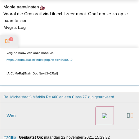
Mooie aanwinsten
Vooral die Crossrail vind ik echt zeer mooi. Gaaf om ze zo op je
baan te zien.
Mvgrts Eeg
1
Volg de bouw van onze baan via:
https://forum.3rail.nl/index.php?topic=89807.0
|ArCoMoRa|iTrain|Dcc Next|3+2Rail|
Re: Michelstadt } Märklin Re 460 en een Class 77 zijn gearriveerd. 
Wim
#7465
Geplaatst Op:
 maandag 22 november 2021, 15:29:32