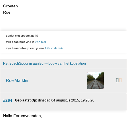
Groeten
Roel
geniet met spoormate(n)
mijn baantopic vind je
>>> hier
mijn baanontwerp vind je ook
>>> in de wiki
Re: BoschSpoor in aanleg -> bouw van het kopstation
RoelMarklin
#264
Geplaatst Op:
 dinsdag 04 augustus 2015, 19:20:20
Hallo Forumvrienden,