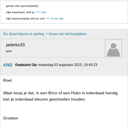
geniet met spoormate(n)
mijn baantopic vind je
>>> hier
mijn baanontwerp vind je ook
>>> in de wiki
Re: BoschSpoor in aanleg -> bouw van het kopstation
peterke33
gast
#262
Geplaatst Op:
 maandag 03 augustus 2015, 19:49:23
Roel,
Waar koop je dat, in een Brico of een Hubo is inderdaad handig
kan je inderdaad kleuren gescheiden houden.
Groeten