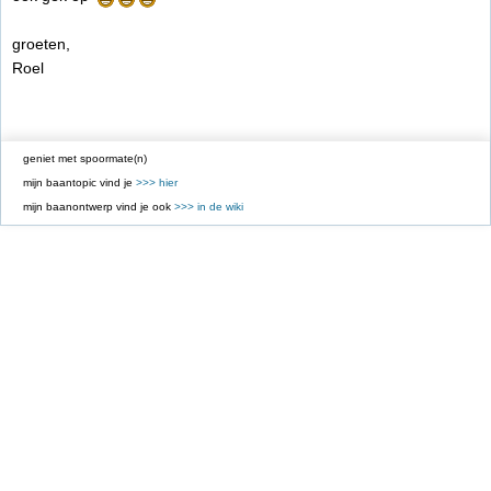
groeten,
Roel
geniet met spoormate(n)
mijn baantopic vind je
>>> hier
mijn baanontwerp vind je ook
>>> in de wiki