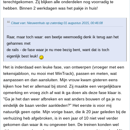
terechtgekomen. Zij blijken alle onderdelen nog voorradig te
hebben. Binnen 2 werkdagen was het pakje in huis!
Citaat van: Nieuwenhuis op zaterdag 01 augustus 2015, 00:46:08
Raar, maar toch waar: een beetje weemoedig denk ik terug aan het
gehannes met
de rails - de fase waar je nu mee bezig bent, want dat is toch
eigenlijk best leuk!
Het is inderdaad een leuke fase, van ontwerpen (vroeger met een
tekensjabloon, nu mooi met WinTrack), passen en meten, wat
aanpassen en dan aansluiten. Mijn vrouw kwam gisteren eens
kijken hoe het er allemaal bij stond. Zij maakte een vergelijkbare
opmerking en vroeg zich af wat ik ga doen als deze fase klaar is.
"Ga je het dan weer afbreken en wat anders bouwen of ga je nu
eindelijk de baan verder aankleden?" Het eerste is voor mij
natuurlijk geen optie. Mijn vorige baan, die ik 20 jaar geleden bij de
verhuizing heb afgebroken, is in een jaar of 10 niet veel verder
gekomen dan waar ik nu ongeveer ben. De treinen konden wel