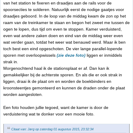
van het station te fixeren en draadjes aan de rails voor de
spoorsecties te solderen. Natuurlijk eerst de nodige gaatjes voor
draadjes geboord. In de loop van de middag kwam de zon op het
raam van de treinkamer te staan en begon het zweet me tussen de
ogen te lopen, dus tijd om even te stoppen. Kamer verduisterd,
even wat andere zaken doen en eind van de middag weer even
wat verder gaan, totdat het weer wat benauwd werd. Maar ik ben
toch best een eind opgeschoten. De vier lange parallel-lopende
sporen met overloopwissels
(zie deze foto)
liggen er inmiddels
strak in.
Morgenochtend haal ik de stationsplaat er af. Dan kan ik
gemakkelijker bij de achterste sporen. En als die er ook strak in
liggen, draai ik de plaat om en worden de boekbinders en
kroonsteentjes gemonteerd en kunnen de draden onder de plaat
worden aangesloten.
Een foto houden jullie tegoed, want de kamer is door de
verduistering wat te donker voor een mooie foto.
Citaat van: Jørg op zaterdag 01 augustus 2015, 23:32:34