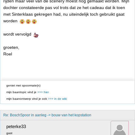
rijden maar veel van de scenery moest nog gemaakt worden. Mijn
dochter constateerde pas vol trots dat ze het cadeau dat ik toen
met Sinterklaas gekregen had, nu uiteindelijk toch gebruikt gaat
worden
wordt vervolgd
groeten,
Roel
geniet met spoormate(n)
mijn baantopic vind je
>>> hier
mijn baanontwerp vind je ook
>>> in de wiki
Re: BoschSpoor in aanleg -> bouw van het kopstation
peterke33
gast