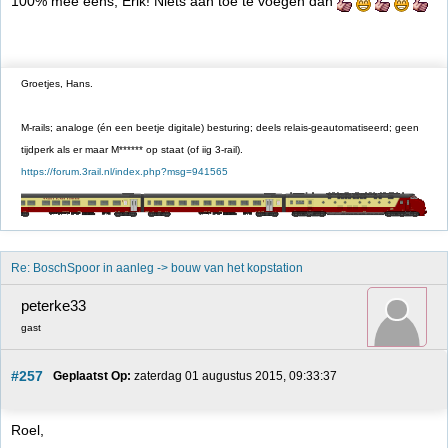
100% mee eens, Erik! Niets aan toe te voegen dan
Groetjes, Hans.
M-rails; analoge (én een beetje digitale) besturing; deels relais-geautomatiseerd; geen
tijdperk als er maar M****** op staat (of iig 3-rail).
https://forum.3rail.nl/index.php?msg=941565
Re: BoschSpoor in aanleg -> bouw van het kopstation
peterke33
gast
#257
Geplaatst Op:
 zaterdag 01 augustus 2015, 09:33:37
Roel,