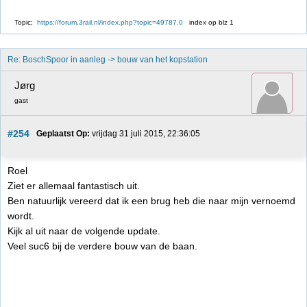
Topic;
https://forum.3rail.nl/index.php?topic=49787.0
index op blz 1
Re: BoschSpoor in aanleg -> bouw van het kopstation
Jørg
gast
#254
Geplaatst Op:
 vrijdag 31 juli 2015, 22:36:05
Roel
Ziet er allemaal fantastisch uit.
Ben natuurlijk vereerd dat ik een brug heb die naar mijn vernoemd
wordt.
Kijk al uit naar de volgende update.
Veel suc6 bij de verdere bouw van de baan.