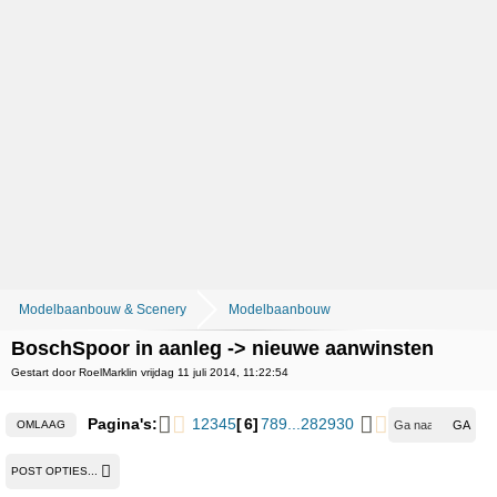
Modelbaanbouw & Scenery
Modelbaanbouw
BoschSpoor in aanleg -> nieuwe aanwinsten
Gestart door RoelMarklin vrijdag 11 juli 2014, 11:22:54
Pagina's:
1
2
3
4
5
6
7
8
9
...
28
29
30
OMLAAG
POST OPTIES...