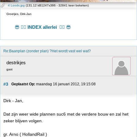
4 Loods.jpg
(131.12 kB1247x386 - 32841 keer bekeken)
Groetjes, Dirk-Jan
😎 👉🏻
INDEX allerlei
👈🏻 😎
Re:Baanplan (zonder plan) ?Het wordt vast wel wat?
destrikjes
gast
#3
Geplaatst Op:
 maandag 16 januari 2012, 19:15:08
Dirk - Jan,
Dat zijn weer wide plannen suc6 met de verdere bouw en zal het
zeker blijven volgen.
gr. Arno ( HollandRail )