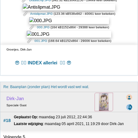
Draaischijf.JPG
(342.32 kB2304x1150 - 29449 keer bekeken)
Antislipmat.JPG
(123.36 kB538x662 - 40061 keer bekeken)
000.JPG
(164 kB1152x864 - 29388 keer bekeken)
001.JPG
(168.64 kB1152x864 - 29006 keer bekeken)
Groetjes, Dirk-Jan
😎 👉🏻
INDEX allerlei
👈🏻 😎
Re: Baanplan (zonder plan) Het wordt vast wel wat.
Dirk-Jan
Speciale Gast
Geplaatst Op:
 maandag 23 juli 2012, 22:44:36
#18
Laatste wijziging
: maandag 05 april 2021, 11:19:29 door Dirk-Jan
Volgende 5