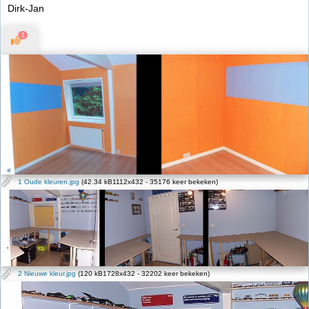
Dirk-Jan
1
1 Oude kleuren.jpg
(42.34 kB1112x432 - 35176 keer bekeken)
2 Nieuwe kleur.jpg
(120 kB1728x432 - 32202 keer bekeken)