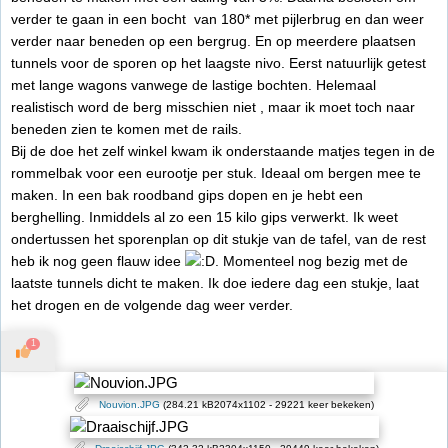
verder te gaan in een bocht van 180* met pijlerbrug en dan weer
verder naar beneden op een bergrug. En op meerdere plaatsen
tunnels voor de sporen op het laagste nivo. Eerst natuurlijk getest
met lange wagons vanwege de lastige bochten. Helemaal
realistisch word de berg misschien niet , maar ik moet toch naar
beneden zien te komen met de rails.
Bij de doe het zelf winkel kwam ik onderstaande matjes tegen in de
rommelbak voor een eurootje per stuk. Ideaal om bergen mee te
maken. In een bak roodband gips dopen en je hebt een
berghelling. Inmiddels al zo een 15 kilo gips verwerkt. Ik weet
ondertussen het sporenplan op dit stukje van de tafel, van de rest
heb ik nog geen flauw idee
. Momenteel nog bezig met de
laatste tunnels dicht te maken. Ik doe iedere dag een stukje, laat
het drogen en de volgende dag weer verder.
1
Nouvion.JPG
(284.21 kB2074x1102 - 29221 keer bekeken)