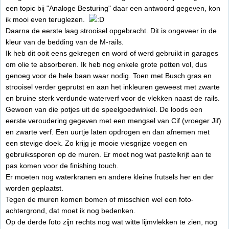
een topic bij "Analoge Besturing" daar een antwoord gegeven, kon
ik mooi even teruglezen.
Daarna de eerste laag strooisel opgebracht. Dit is ongeveer in de
kleur van de bedding van de M-rails.
Ik heb dit ooit eens gekregen en word of werd gebruikt in garages
om olie te absorberen. Ik heb nog enkele grote potten vol, dus
genoeg voor de hele baan waar nodig. Toen met Busch gras en
strooisel verder geprutst en aan het inkleuren geweest met zwarte
en bruine sterk verdunde waterverf voor de vlekken naast de rails.
Gewoon van die potjes uit de speelgoedwinkel. De loods een
eerste veroudering gegeven met een mengsel van Cif (vroeger Jif)
en zwarte verf. Een uurtje laten opdrogen en dan afnemen met
een stevige doek. Zo krijg je mooie viesgrijze voegen en
gebruikssporen op de muren. Er moet nog wat pastelkrijt aan te
pas komen voor de finishing touch.
Er moeten nog waterkranen en andere kleine frutsels her en der
worden geplaatst.
Tegen de muren komen bomen of misschien wel een foto-
achtergrond, dat moet ik nog bedenken.
Op de derde foto zijn rechts nog wat witte lijmvlekken te zien, nog