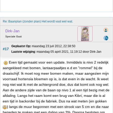
Re: Baanplan (zonder plan) Het wordt vast wel wat.
Dirk-Jan
Speciale Gast
Geplaatst Op:
 maandag 23 juli 2012, 22:38:50
#17
Laatste wijziging
: maandag 05 april 2021, 11:19:12 door Dirk-Jan
Even tijd gemaakt voor een update. Inmiddels is nivo 2 redelijk
aangekleed met bomen, lantaarpaaltjes e.d en "rommel" bij de
draaischijf. Ik moet nog meer bomen maken, maar aangezien mijn
voorraad hortensia bloemen op is, is dat even in de wacht. Ik weet
nog niet wat ik met de achtergrond doe, dus dat komt ook nog wel.
Aan de andere zijde van de baan op nivo 1 al een tijd bezig met de
afdaling. Langs het raam komt een brug van Kibri, maar die is al
een tijd in backorder bij de fabriek. Dus na wat meten (en gokken
) langs de muur begonnen met een strook van 5 cm en die naar
beneden te maken met een daling van 3%. Daarna besloten om