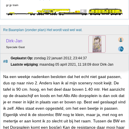
gr jp train
Re:Baanplan (zonder plan) Het wordt vast wel wat.
Dirk-Jan
Speciale Gast
Geplaatst Op:
 zondag 22 januari 2012, 23:44:37
#8
Laatste wijziging
: maandag 05 april 2021, 11:18:09 door Dirk-Jan
Na een weekje nadenken besloten dat het echt niet gaat passen,
dus op naar nivo 2. Anders kan ik al mijn scenery nooit kwijt. De
tafel is 90 cm. hoog, en het deel daar boven 1.40 mtr. Het aanzicht
op de draaischijf en loods en het Allo Allo dorpsplein is dan ook dat
je er meer in kijkt in plaats van er boven op. Best wel geslaagd vind
ik zelf. Alles staat even opgesteld, om het een beetje in passen.
Eigenlijk vind ik de stoomloc BW nog te klein, maar ja, met nog en
metertje er aan komt ik zo slecht uit bij het raam. Tussen de BW en
het Dorpsplein komt een bos(je) Kan de resistance daar mooi haar