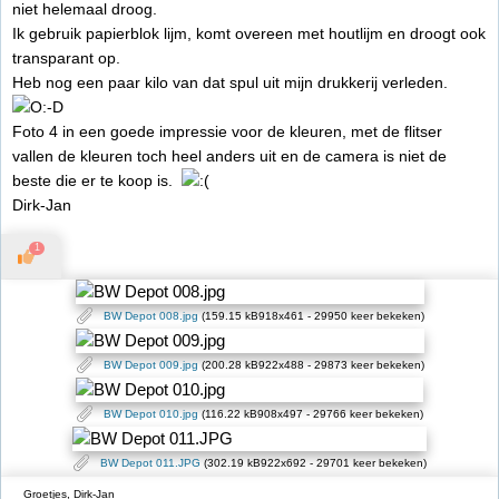
niet helemaal droog.
Ik gebruik papierblok lijm, komt overeen met houtlijm en droogt ook
transparant op.
Heb nog een paar kilo van dat spul uit mijn drukkerij verleden.
Foto 4 in een goede impressie voor de kleuren, met de flitser
vallen de kleuren toch heel anders uit en de camera is niet de
beste die er te koop is.
Dirk-Jan
1
BW Depot 008.jpg
(159.15 kB918x461 - 29950 keer bekeken)
BW Depot 009.jpg
(200.28 kB922x488 - 29873 keer bekeken)
BW Depot 010.jpg
(116.22 kB908x497 - 29766 keer bekeken)
BW Depot 011.JPG
(302.19 kB922x692 - 29701 keer bekeken)
Groetjes, Dirk-Jan