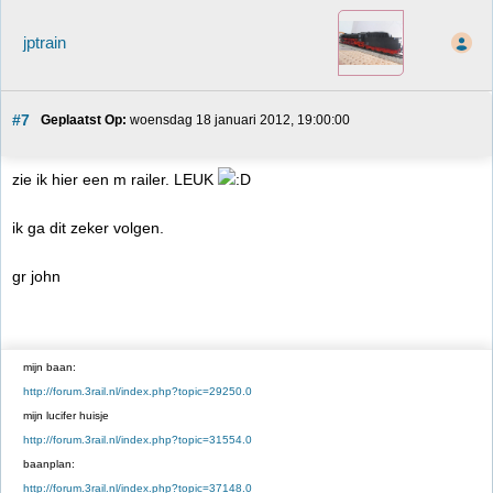
jptrain
#7
Geplaatst Op:
 woensdag 18 januari 2012, 19:00:00
zie ik hier een m railer. LEUK
ik ga dit zeker volgen.
gr john
mijn baan:
http://forum.3rail.nl/index.php?topic=29250.0
mijn lucifer huisje
http://forum.3rail.nl/index.php?topic=31554.0
baanplan:
http://forum.3rail.nl/index.php?topic=37148.0