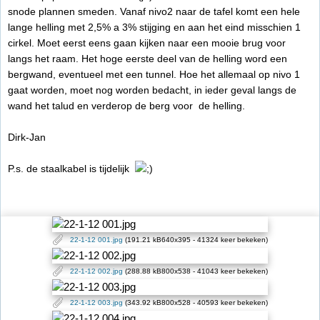
snode plannen smeden. Vanaf nivo2 naar de tafel komt een hele
lange helling met 2,5% a 3% stijging en aan het eind misschien 1
cirkel. Moet eerst eens gaan kijken naar een mooie brug voor
langs het raam. Het hoge eerste deel van de helling word een
bergwand, eventueel met een tunnel. Hoe het allemaal op nivo 1
gaat worden, moet nog worden bedacht, in ieder geval langs de
wand het talud en verderop de berg voor de helling.
Dirk-Jan
P.s. de staalkabel is tijdelijk
22-1-12 001.jpg
(191.21 kB640x395 - 41324 keer bekeken)
22-1-12 002.jpg
(288.88 kB800x538 - 41043 keer bekeken)
22-1-12 003.jpg
(343.92 kB800x528 - 40593 keer bekeken)