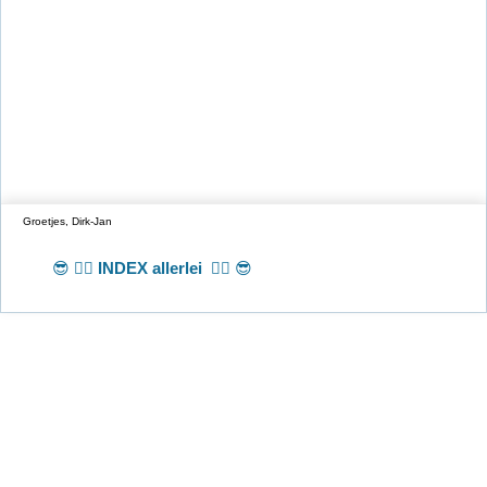
Groetjes, Dirk-Jan
😎 👉🏻
INDEX allerlei
👈🏻 😎