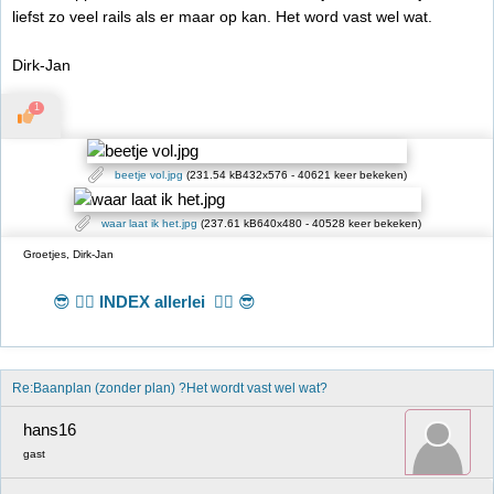
liefst zo veel rails als er maar op kan. Het word vast wel wat.
Dirk-Jan
1
beetje vol.jpg
(231.54 kB432x576 - 40621 keer bekeken)
waar laat ik het.jpg
(237.61 kB640x480 - 40528 keer bekeken)
Groetjes, Dirk-Jan
😎 👉🏻
INDEX allerlei
👈🏻 😎
Re:Baanplan (zonder plan) ?Het wordt vast wel wat?
hans16
gast