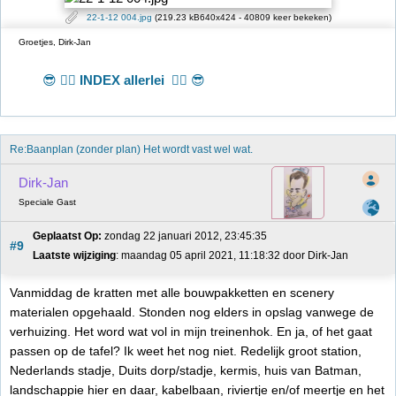
22-1-12 004.jpg
(219.23 kB640x424 - 40809 keer bekeken)
Groetjes, Dirk-Jan
😎 👉🏻
INDEX allerlei
👈🏻 😎
Re:Baanplan (zonder plan) Het wordt vast wel wat.
Dirk-Jan
Speciale Gast
Geplaatst Op:
 zondag 22 januari 2012, 23:45:35
#9
Laatste wijziging
: maandag 05 april 2021, 11:18:32 door Dirk-Jan
Vanmiddag de kratten met alle bouwpakketten en scenery
materialen opgehaald. Stonden nog elders in opslag vanwege de
verhuizing. Het word wat vol in mijn treinenhok. En ja, of het gaat
passen op de tafel? Ik weet het nog niet. Redelijk groot station,
Nederlands stadje, Duits dorp/stadje, kermis, huis van Batman,
landschappie hier en daar, kabelbaan, riviertje en/of meertje en het