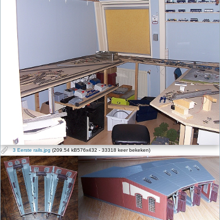
3 Eerste rails.jpg
(209.54 kB576x432 - 33318 keer bekeken)