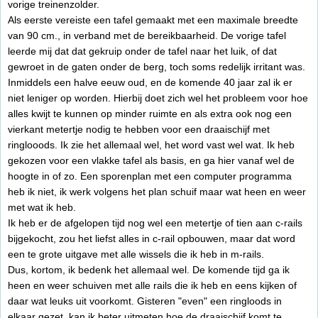
vorige treinenzolder.
Als eerste vereiste een tafel gemaakt met een maximale breedte
van 90 cm., in verband met de bereikbaarheid. De vorige tafel
leerde mij dat dat gekruip onder de tafel naar het luik, of dat
gewroet in de gaten onder de berg, toch soms redelijk irritant was.
Inmiddels een halve eeuw oud, en de komende 40 jaar zal ik er
niet leniger op worden. Hierbij doet zich wel het probleem voor hoe
alles kwijt te kunnen op minder ruimte en als extra ook nog een
vierkant metertje nodig te hebben voor een draaischijf met
ringlooods. Ik zie het allemaal wel, het word vast wel wat. Ik heb
gekozen voor een vlakke tafel als basis, en ga hier vanaf wel de
hoogte in of zo. Een sporenplan met een computer programma
heb ik niet, ik werk volgens het plan schuif maar wat heen en weer
met wat ik heb.
Ik heb er de afgelopen tijd nog wel een metertje of tien aan c-rails
bijgekocht, zou het liefst alles in c-rail opbouwen, maar dat word
een te grote uitgave met alle wissels die ik heb in m-rails.
Dus, kortom, ik bedenk het allemaal wel. De komende tijd ga ik
heen en weer schuiven met alle rails die ik heb en eens kijken of
daar wat leuks uit voorkomt. Gisteren "even" een ringloods in
elkaar gezet, kan ik beter uitmeten hoe de draaischijf komt te