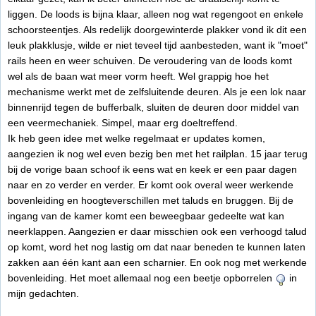
liggen. De loods is bijna klaar, alleen nog wat regengoot en enkele
schoorsteentjes. Als redelijk doorgewinterde plakker vond ik dit een
leuk plakklusje, wilde er niet teveel tijd aanbesteden, want ik "moet"
rails heen en weer schuiven. De veroudering van de loods komt
wel als de baan wat meer vorm heeft. Wel grappig hoe het
mechanisme werkt met de zelfsluitende deuren. Als je een lok naar
binnenrijd tegen de bufferbalk, sluiten de deuren door middel van
een veermechaniek. Simpel, maar erg doeltreffend.
Ik heb geen idee met welke regelmaat er updates komen,
aangezien ik nog wel even bezig ben met het railplan. 15 jaar terug
bij de vorige baan schoof ik eens wat en keek er een paar dagen
naar en zo verder en verder. Er komt ook overal weer werkende
bovenleiding en hoogteverschillen met taluds en bruggen. Bij de
ingang van de kamer komt een beweegbaar gedeelte wat kan
neerklappen. Aangezien er daar misschien ook een verhoogd talud
op komt, word het nog lastig om dat naar beneden te kunnen laten
zakken aan één kant aan een scharnier. En ook nog met werkende
bovenleiding. Het moet allemaal nog een beetje opborrelen
in
mijn gedachten.