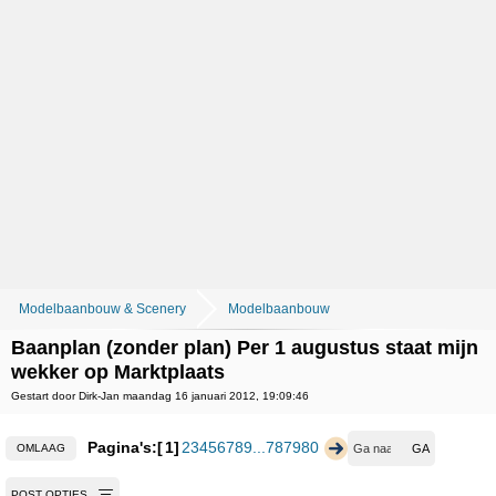
Modelbaanbouw & Scenery
Modelbaanbouw
Baanplan (zonder plan) Per 1 augustus staat mijn
wekker op Marktplaats
Gestart door Dirk-Jan maandag 16 januari 2012, 19:09:46
Pagina's:
1
2
3
4
5
6
7
8
9
...
78
79
80
OMLAAG
POST OPTIES...