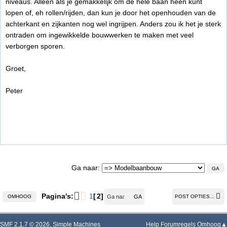
niveaus. Alleen als je gemakkelijk om de hele baan heen kunt
lopen of, eh rollen/rijden, dan kun je door het openhouden van de
achterkant en zijkanten nog wel ingrijpen. Anders zou ik het je sterk
ontraden om ingewikkelde bouwwerken te maken met veel
verborgen sporen.
Groet,
Peter
Ga naar
Pagina's:
1
2
OMHOOG
POST OPTIES...
SMF 2.1.7 © 2026
,
Simple Machines
Help
Forumregels
Omhoog▲