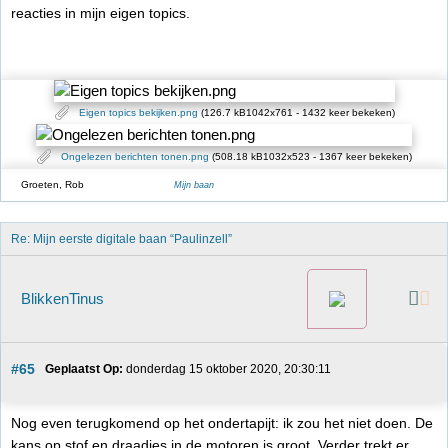
reacties in mijn eigen topics.
Eigen topics bekijken.png
(126.7 kB1042x761 - 1432 keer bekeken)
Ongelezen berichten tonen.png
(508.18 kB1032x523 - 1367 keer bekeken)
Groeten, Rob
Mijn baan
Re: Mijn eerste digitale baan “Paulinzell”
BlikkenTinus
#65
Geplaatst Op:
 donderdag 15 oktober 2020, 20:30:11
Nog even terugkomend op het ondertapijt: ik zou het niet doen. De
kans op stof en draadjes in de motoren is groot. Verder trekt er