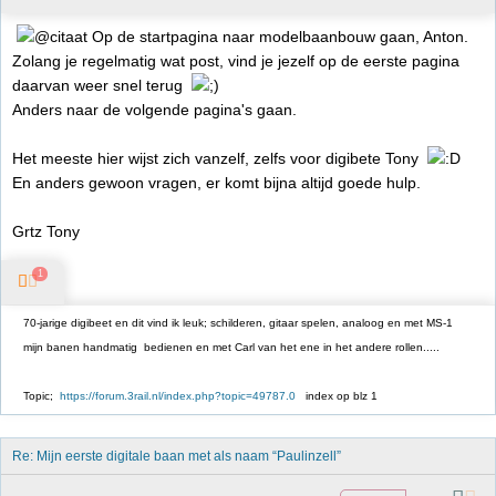
Op de startpagina naar modelbaanbouw gaan, Anton.
Zolang je regelmatig wat post, vind je jezelf op de eerste pagina
daarvan weer snel terug
Anders naar de volgende pagina's gaan.
Het meeste hier wijst zich vanzelf, zelfs voor digibete Tony
En anders gewoon vragen, er komt bijna altijd goede hulp.
Grtz Tony
1
70-jarige digibeet en dit vind ik leuk; schilderen, gitaar spelen, analoog en met MS-1
mijn banen handmatig bedienen en met Carl van het ene in het andere rollen.....
Topic;
https://forum.3rail.nl/index.php?topic=49787.0
index op blz 1
Re: Mijn eerste digitale baan met als naam “Paulinzell”