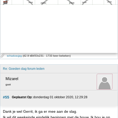
schaduw.jpg
(42.9 kB453x231 - 1733 keer bekeken)
Re: Goeden dag forum leden
Mizarel
gast
#55
Geplaatst Op:
 donderdag 01 oktober 2020, 12:29:28
Dank je wel Gerrit, ik ga er mee aan de slag.
Ik wil dit weekeinde eindelijk beginnen met de bouw. Ik hou je op