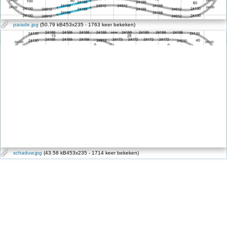
parade.jpg
(50.79 kB453x235 - 1763 keer bekeken)
schaduw.jpg
(43.58 kB453x235 - 1714 keer bekeken)