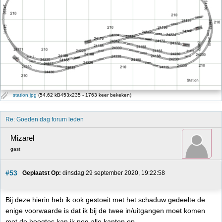
station.jpg
(54.62 kB453x235 - 1763 keer bekeken)
Re: Goeden dag forum leden
Mizarel
gast
#53
Geplaatst Op:
 dinsdag 29 september 2020, 19:22:58
Bij deze hierin heb ik ook gestoeit met het schaduw gedeelte de
enige voorwaarde is dat ik bij de twee in/uitgangen moet komen
met de hoogtes kan ik nog alle kanten op