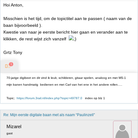
Hoi Anton,
Misschien is het tijd, om de topictitel aan te passen ( naam van de
baan bijvoorbeeld ).
Kwestie van naar je eerste bericht hier gaan en verander aan te
klikken, de rest wijst zich vanzelf
Grtz Tony
1
70-jarige digibeet en dit vind ik leuk; schilderen, gitaar spelen, analoog en met MS-1
mijn banen handmatig bedienen en met Carl van het ene in het andere rollen.....
Topic;
https://forum.3rail.nl/index.php?topic=49787.0
index op blz 1
Re: Mijn eerste digitale baan met als naam “Paulinzell”
Mizarel
gast