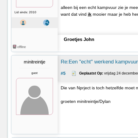
alleen bij een echt kampvuur zie je me
Lid sinds: 2010
want dat vind
ik
mooier maar je heb he
Groetjes John
offline
Re:Een "echt" werkend kampvuurt
minitreintje
#5
gast
Geplaatst Op:
 vrijdag 24 decembe
Die van Nprject is toch hetzelfde moet 
groeten minitreintje/Dylan