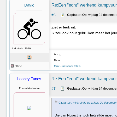
Re:Een "echt" werkend kampvuurt
Davio
#6
Geplaatst Op:
 vrijdag 24 decembe
Ziet er leuk uit.
Ik zou ook hout gebruiken maar het jou
Lid sinds: 2010
M.v.g,
Dave
offline
Mijn Grootspoor foto's
Re:Een "echt" werkend kampvuurt
Looney Tunes
#7
Forum Moderator
Geplaatst Op:
 vrijdag 24 decembe
Citaat van: minitreintje op vrijdag 24 decembe
Die van Nprject is toch hetzelfde moet n