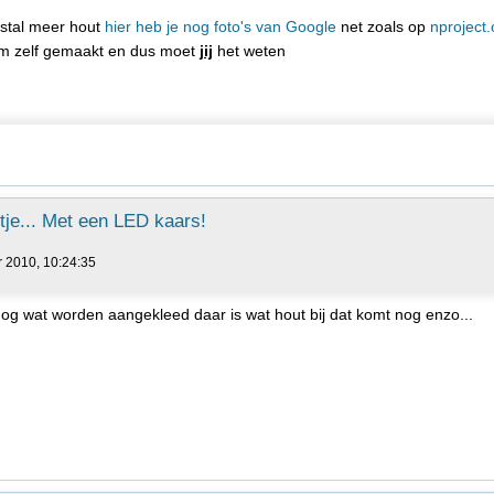
estal meer hout
hier heb je nog foto's van Google
net zoals op
nproject.
m zelf gemaakt en dus moet
jij
het weten
je... Met een LED kaars!
r 2010, 10:24:35
nog wat worden aangekleed daar is wat hout bij dat komt nog enzo...