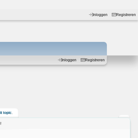
Inloggen
Registreren
Inloggen
Registreren
it topic
.
!