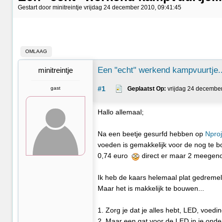
Gestart door minitreintje vrijdag 24 december 2010, 09:41:45
OMLAAG
Een "echt" werkend kampvuurtje.
minitreintje
#1
gast
Geplaatst Op:
 vrijdag 24 decembe
Hallo allemaal;
Na een beetje gesurfd hebben op
Nproj
voeden is gemakkelijk voor de nog te 
0,74 euro
direct er maar 2 meegeno
Ik heb de kaars helemaal plat gedremel
Maar het is makkelijk te bouwen...
1. Zorg je dat je alles hebt, LED, voedi
2. Maar een gat voor de LED in je onde