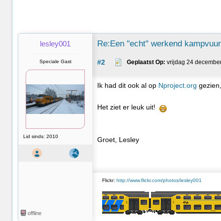
Re:Een "echt" werkend kampvuurt
lesley001
#2
Speciale Gast
Geplaatst Op:
 vrijdag 24 decembe
Ik had dit ook al op
Nproject.org
gezien,
Het ziet er leuk uit!
Lid sinds: 2010
Groet, Lesley
Flickr:
http://www.flickr.com/photos/lesley001
offline