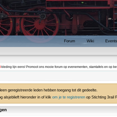
Forum
Wiki
Event
l
kleding lijn eens! Promoot ons mooie forum op evenementen, stamtafels en op be
leen geregistreerde leden hebben toegang tot dit gedeelte.
g alsjeblieft hieronder in of klik
om je te registreren
op Stichting 3rail
gen