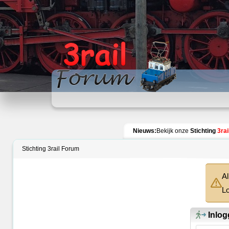
Index
Nieuws:
Bekijk onze
Stichting
3rai
Stichting 3rail Forum
Al
Lo
Inlog