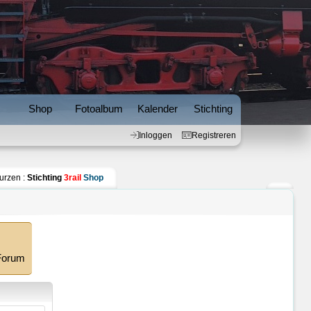
Inloggen
Registreren
s
Shop
Fotoalbum
Kalender
Stichting
Inloggen
Registreren
urzen :
Stichting
3rail
Shop
 Forum