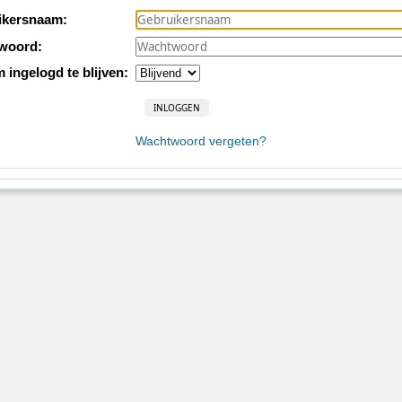
ikersnaam:
woord:
m ingelogd te blijven:
Wachtwoord vergeten?