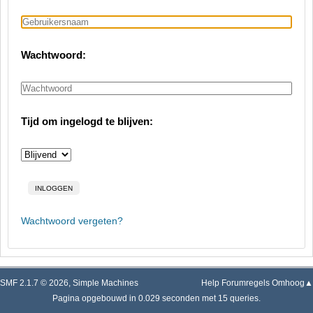
Wachtwoord:
Tijd om ingelogd te blijven:
Wachtwoord vergeten?
SMF 2.1.7 © 2026
,
Simple Machines
Help
Forumregels
Omhoog▲
Pagina opgebouwd in 0.029 seconden met 15 queries.