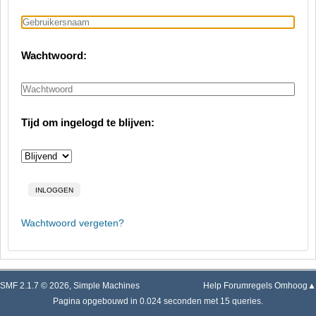
Wachtwoord:
Tijd om ingelogd te blijven:
Wachtwoord vergeten?
SMF 2.1.7 © 2026
,
Simple Machines
Help
Forumregels
Omhoog▲
Pagina opgebouwd in 0.024 seconden met 15 queries.