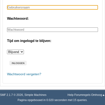
Wachtwoord:
Tijd om ingelogd te blijven:
Wachtwoord vergeten?
SMF 2.1.7 © 2026
,
Simple Machines
Help
Forumregels
Omhoog▲
Pagina opgebouwd in 0.020 seconden met 15 queries.