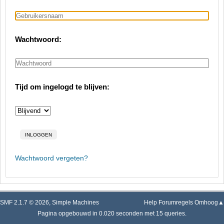
Wachtwoord:
Tijd om ingelogd te blijven:
Wachtwoord vergeten?
SMF 2.1.7 © 2026
,
Simple Machines
Help
Forumregels
Omhoog▲
Pagina opgebouwd in 0.020 seconden met 15 queries.