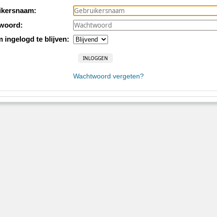
ikersnaam:
woord:
m ingelogd te blijven:
Wachtwoord vergeten?