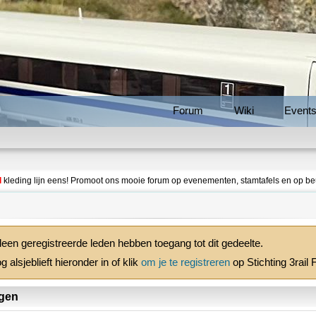
Forum
Wiki
Event
l
kleding lijn eens! Promoot ons mooie forum op evenementen, stamtafels en op be
leen geregistreerde leden hebben toegang tot dit gedeelte.
g alsjeblieft hieronder in of klik
om je te registreren
op Stichting 3rail
gen