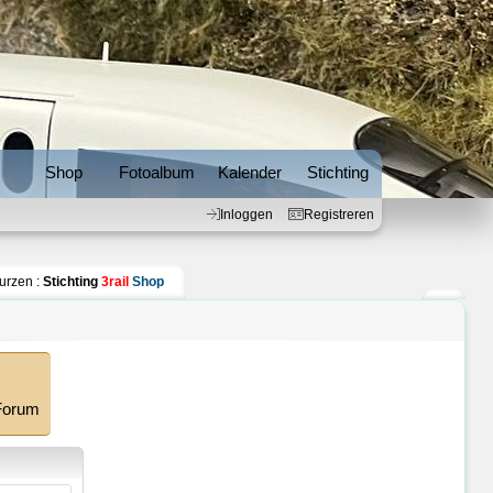
Inloggen
Registreren
s
Shop
Fotoalbum
Kalender
Stichting
Inloggen
Registreren
urzen :
Stichting
3rail
Shop
 Forum