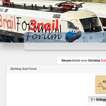
Index
Nieuws:
Bekijk onze
Stichting
3rai
Stichting 3rail Forum
Al
Lo
Inlog