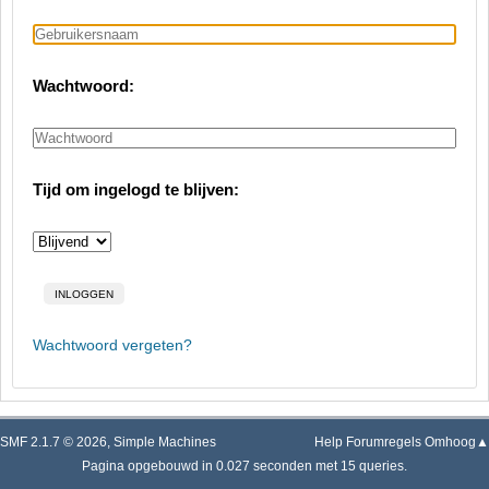
Wachtwoord:
Tijd om ingelogd te blijven:
Wachtwoord vergeten?
SMF 2.1.7 © 2026
,
Simple Machines
Help
Forumregels
Omhoog▲
Pagina opgebouwd in 0.027 seconden met 15 queries.