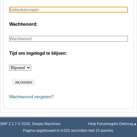
Wachtwoord:
Tijd om ingelogd te blijven:
Wachtwoord vergeten?
SMF 2.1.7 © 2026
,
Simple Machines
Help
Forumregels
Omhoog▲
Pagina opgebouwd in 0.020 seconden met 15 queries.