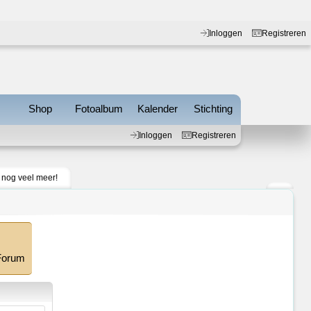
Inloggen
Registreren
s
Shop
Fotoalbum
Kalender
Stichting
Inloggen
Registreren
n nog veel meer!
 Forum