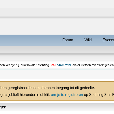
Forum
Wiki
Event
een keertje bij jouw lokale
Stichting
3rail
Stamtafel
lekker kletsen over treintjes e
leen geregistreerde leden hebben toegang tot dit gedeelte.
g alsjeblieft hieronder in of klik
om je te registreren
op Stichting 3rail
gen