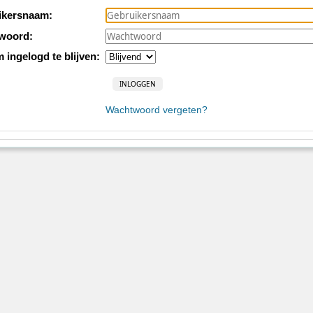
ikersnaam:
woord:
m ingelogd te blijven:
Wachtwoord vergeten?