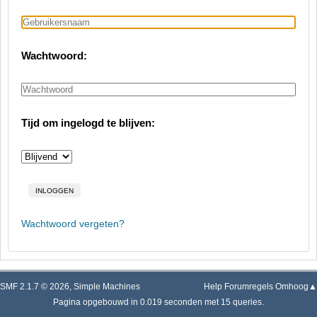
Wachtwoord:
Tijd om ingelogd te blijven:
Wachtwoord vergeten?
SMF 2.1.7 © 2026
,
Simple Machines
Help
Forumregels
Omhoog▲
Pagina opgebouwd in 0.019 seconden met 15 queries.