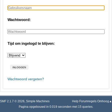
Wachtwoord:
Tijd om ingelogd te blijven:
Wachtwoord vergeten?
SMF 2.1.7 © 2026
,
Simple Machines
Help
Forumregels
Omhoog▲
Pagina opgebouwd in 0.019 seconden met 15 queries.