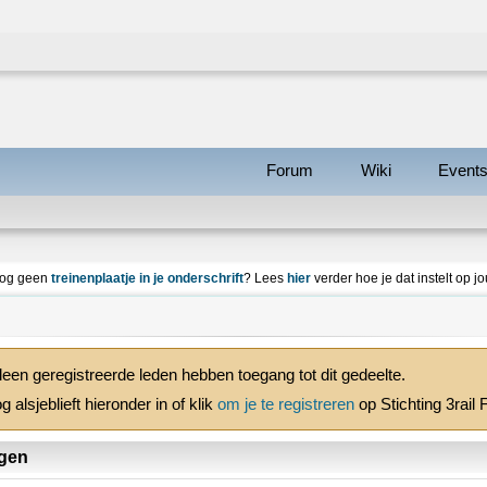
Forum
Wiki
Event
nog geen
treinenplaatje in je onderschrift
? Lees
hier
verder hoe je dat instelt op jo
leen geregistreerde leden hebben toegang tot dit gedeelte.
g alsjeblieft hieronder in of klik
om je te registreren
op Stichting 3rail
gen