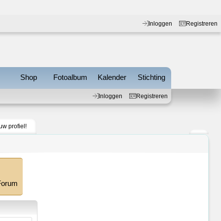
Inloggen
Registreren
s
Shop
Fotoalbum
Kalender
Stichting
Inloggen
Registreren
uw profiel!
 Forum