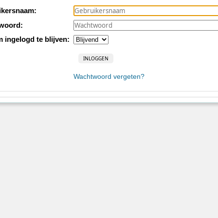
ikersnaam:
woord:
m ingelogd te blijven:
Wachtwoord vergeten?