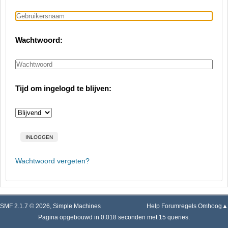
Wachtwoord:
Tijd om ingelogd te blijven:
Wachtwoord vergeten?
SMF 2.1.7 © 2026
,
Simple Machines
Help
Forumregels
Omhoog▲
Pagina opgebouwd in 0.018 seconden met 15 queries.